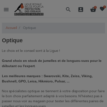
favorite
0
menu
search
account_box
shopping_basket
0
Accueil
Optique
Optique
Le choix et le conseil sont à la Ligue !
Grand choix en stock de jumelles et de longues-vues pour le
débutant ou l'expert
.
Les meilleures marques : Swarovski, Kite, Zeiss, Viking,
Bushnell, GPO, Leica, Hikmicro, Pulsar, ...
Nos spécialistes optique se tiennent à votre disposition pour faire
le bon choix parfaitement adapté à vos besoins. N'hésitez pas à
passer nous voir au magasin pour tester les différentes paires de
jumelles et les longues-vues.