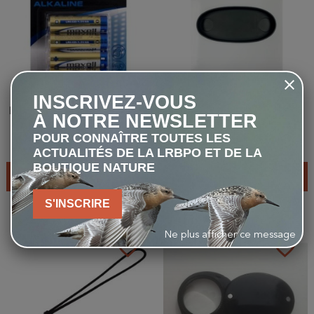
INSCRIVEZ-VOUS
Blister de 4 piles Maxell AA -
Kite - Cache objectifs pour
À NOTRE NEWSLETTER
Alcaline - 1,5 V
jumelles APC stabilisées 42
POUR CONNAÎTRE TOUTES LES
3,50 €
4,00 €
ACTUALITÉS DE LA LRBPO ET DE LA
BOUTIQUE NATURE
AJOUTER AU PANIER
AJOUTER AU PANIER
S'INSCRIRE
Ne plus afficher ce message
favorite_border
favorite_border