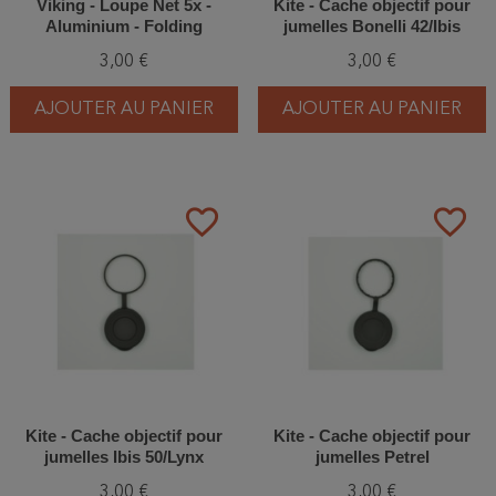
Viking - Loupe Net 5x -
Kite - Cache objectif pour
Aluminium - Folding
jumelles Bonelli 42/Ibis
Magnifier
42/Lynx 42
3,00 €
3,00 €
AJOUTER AU PANIER
AJOUTER AU PANIER
favorite_border
favorite_border
Kite - Cache objectif pour
Kite - Cache objectif pour
jumelles Ibis 50/Lynx
jumelles Petrel
50/Petrel 50
3,00 €
3,00 €