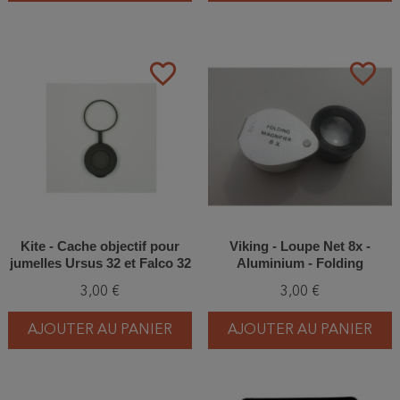
favorite_border
favorite_border
Kite - Cache objectif pour
Viking - Loupe Net 8x -
jumelles Ursus 32 et Falco 32
Aluminium - Folding
Magnifier
3,00 €
3,00 €
AJOUTER AU PANIER
AJOUTER AU PANIER