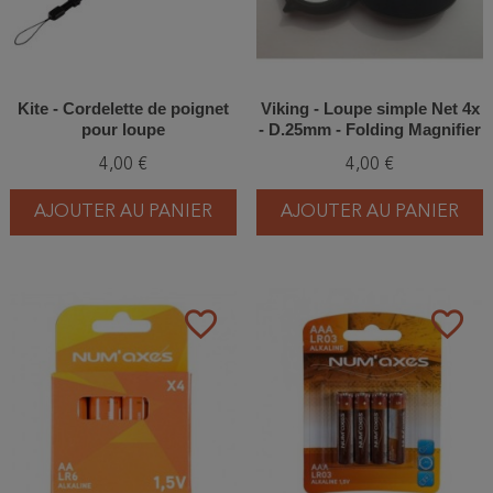
Kite - Cordelette de poignet
Viking - Loupe simple Net 4x
pour loupe
- D.25mm - Folding Magnifier
4,00 €
4,00 €
AJOUTER AU PANIER
AJOUTER AU PANIER
favorite_border
favorite_border