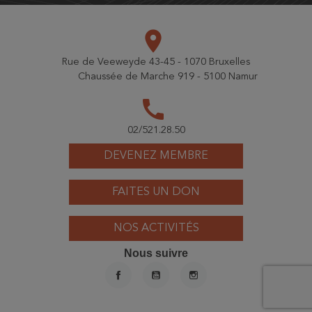
place
Rue de Veeweyde 43-45 - 1070 Bruxelles
Chaussée de Marche 919 - 5100 Namur
call
02/521.28.50
DEVENEZ MEMBRE
FAITES UN DON
NOS ACTIVITÉS
Nous suivre
FACEBOOK
YOUTUBE
INSTAGRAM