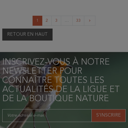
Suivant
1
2
3
…
33
keyboard_arrow_right
RETOUR EN HAUT
INSCRIVEZ-VOUS À NOTRE
NEWSLETTER POUR
CONNAÎTRE TOUTES LES
ACTUALITÉS DE LA LIGUE ET
DE LA BOUTIQUE NATURE