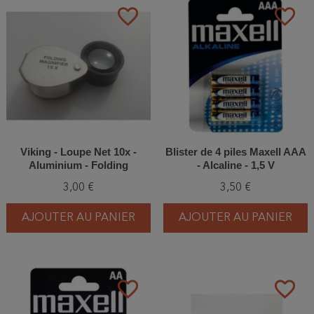
favorite_border
favorite_border
Viking - Loupe Net 10x -
Blister de 4 piles Maxell AAA
Aluminium - Folding
- Alcaline - 1,5 V
Magnifier
3,00 €
3,50 €
AJOUTER AU PANIER
AJOUTER AU PANIER
favorite_border
favorite_border