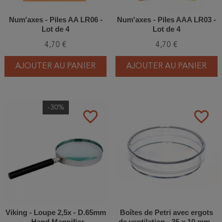
Num'axes - Piles AA LR06 -
Num'axes - Piles AAA LR03 -
Lot de 4
Lot de 4
4,70 €
4,70 €
AJOUTER AU PANIER
AJOUTER AU PANIER
-30%
favorite_border
favorite_border
Viking - Loupe 2,5x - D.65mm
Boîtes de Petri avec ergots
- Hand Magnifier
de ventilation - 35 x 10 mm -