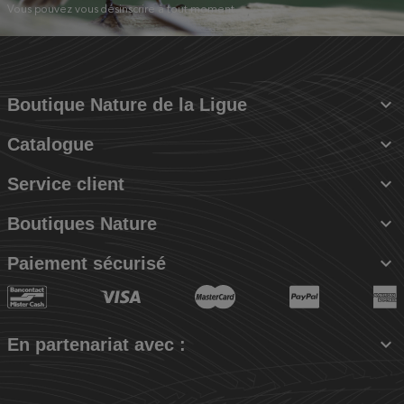
Vous pouvez vous désinscrire à tout moment.

Boutique Nature de la Ligue

Catalogue

Service client

Boutiques Nature

Paiement sécurisé

En partenariat avec :