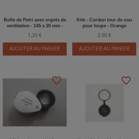
Boîte de Petri avec ergots de
Kite - Cordon tour de cou
ventilation - 145 x 20 mm -
pour loupe - Orange
Non stérile - Unité
1,30 €
2,50 €
AJOUTER AU PANIER
AJOUTER AU PANIER
favorite_border
favorite_border