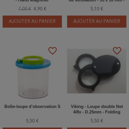
Non stériles - Lot de 10
7,00 €
4,90 €
5,10 €
AJOUTER AU PANIER
AJOUTER AU PANIER
favorite_border
favorite_border
Boîte-loupe d’observation S
Viking - Loupe double Net
4/8x - D.25mm - Folding
Magnifier
5,50 €
5,50 €