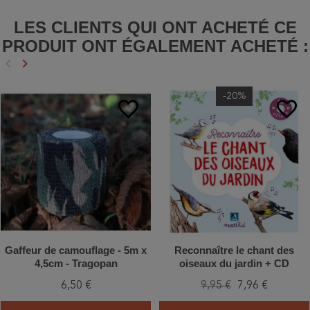
LES CLIENTS QUI ONT ACHETÉ CE
PRODUIT ONT ÉGALEMENT ACHETÉ :
keyboard_arrow_left
keyboard_arrow_right
Précédent
Suivant
-20%
favorite_border
favorite_border
Gaffeur de camouflage - 5m x
Reconnaître le chant des
4,5cm - Tragopan
oiseaux du jardin + CD
6,50 €
9,95 €
7,96 €