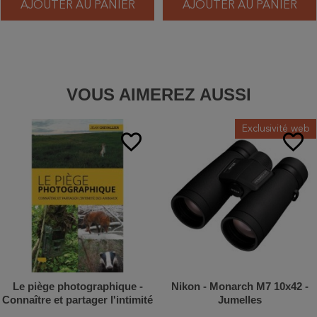
AJOUTER AU PANIER
AJOUTER AU PANIER
VOUS AIMEREZ AUSSI
Exclusivité web
favorite_border
favorite_border
Le piège photographique -
Nikon - Monarch M7 10x42 -
Connaître et partager l'intimité
Jumelles
des animaux