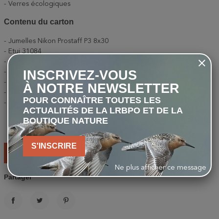
- Verres écologiques
Contenu du carton
- Jumelles Nikon Prostaff P3 8x30
- Etui 31084
- Etui 31246
INSCRIVEZ-VOUS
- Protecteur oculaire 31085
- Courroie 31083
À NOTRE NEWSLETTER
- Bouchon d'objectif 31062
POUR CONNAÎTRE TOUTES LES
- Bouchon d'objectif 31245
ACTUALITÉS DE LA LRBPO ET DE LA
BOUTIQUE NATURE
-
+
S'INSCRIRE
AJOUTER AU PANIER
Ne plus afficher ce message
Partager
PARTAGER
TWEET
PINTEREST