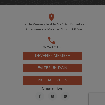
place
Rue de Veeweyde 43-45 - 1070 Bruxelles
Chaussée de Marche 919 - 5100 Namur
call
02/521.28.50
DEVENEZ MEMBRE
FAITES UN DON
NOS ACTIVITÉS
Nous suivre
FACEBOOK
YOUTUBE
INSTAGRAM