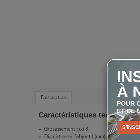
IN
À 
Description
POUR C
ET DE 
Caractéristiques techniques
S'INSC
Grossissement : (x) 8.
Diamètre de l’objectif (mm) : 42