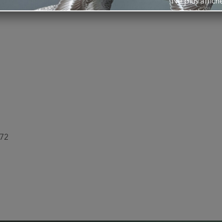
Ne plus affic
-72