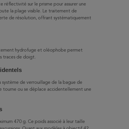
 réflectivité sur le prisme pour assurer une
toute la plage visible. Le traitement de
perte de résolution, offrant systématiquement
traitement hydrofuge et oléophobe permet
es traces de doigt.
identels
système de verrouillage de la bague de
e tourne ou se déplace accidentellement une
s
mum 470 g. Ce poids associé à leur taille
 excursions. Quant aux modèles à objectif 42