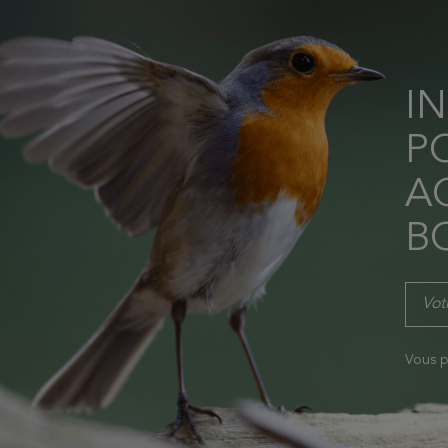
I
P
AC
B
Vous p