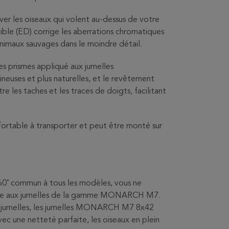
ver les oiseaux qui volent au-dessus de votre
faible (ED) corrige les aberrations chromatiques
animaux sauvages dans le moindre détail.
es prismes appliqué aux jumelles
ses et plus naturelles, et le revêtement
les taches et les traces de doigts, facilitant
fortable à transporter et peut être monté sur
60˚ commun à tous les modèles, vous ne
âce aux jumelles de la gamme MONARCH M7.
de jumelles, les jumelles MONARCH M7 8x42
avec une netteté parfaite, les oiseaux en plein