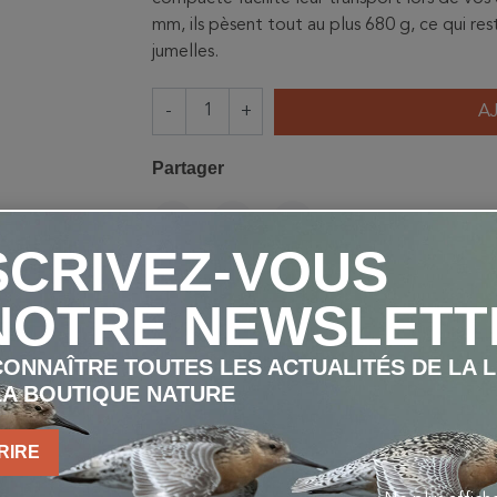
mm, ils pèsent tout au plus 680 g, ce qui r
jumelles.
-
+
A
Partager
PARTAGER
TWEET
PINTEREST
SCRIVEZ-VOUS
NOTRE NEWSLETT
ONNAÎTRE TOUTES LES ACTUALITÉS DE LA 
LA BOUTIQUE NATURE
RIRE