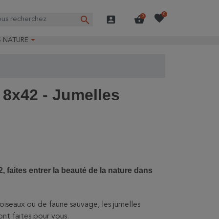
favorite
0
search
account_box
shopping_basket
0

S NATURE
e nature
ns longues
on Guide-Nature®
8x42 - Jumelles
 faites entrer la beauté de la nature dans
iseaux ou de faune sauvage, les jumelles
 faites pour vous.