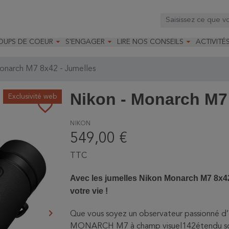



OUPS DE COEUR
S'ENGAGER
LIRE NOS CONSEILS
ACTIVITÉ
os
mandé par la LRBPO
Faire un don
Nourrir les oiseaux
Leçons d
ique
mandé par les CNB
Devenir membre
Installer un nichoir
Stages
onarch M7 8x42 - Jumelles
arques
Faire un legs
Installer un abreuvoir
Formatio
Devenir bénévole
Formati
Nikon - Monarch M7 
Exclusivité web
favorite_border
NIKON
549,00 €
TTC
Avec les jumelles Nikon Monarch M7 8x42,
votre vie !
keyboard_arrow_right
Que vous soyez un observateur passionné d’o
Suivant
MONARCH M7 à champ visuel142étendu sont