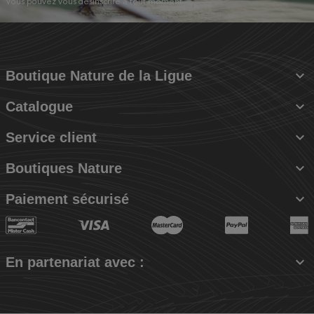
Vous pouvez vous désinscrire à tout moment.

Boutique Nature de la Ligue

Catalogue

Service client

Boutiques Nature

Paiement sécurisé

En partenariat avec :