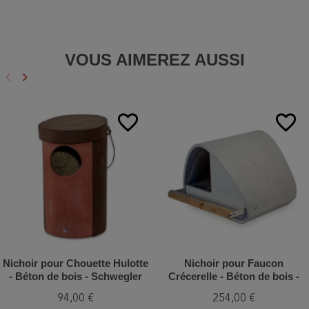
VOUS AIMEREZ AUSSI
keyboard_arrow_left
keyboard_arrow_right
Précédent
Suivant
favorite_border
favorite_border
Nichoir pour Chouette Hulotte
Nichoir pour Faucon
- Béton de bois - Schwegler
Crécerelle - Béton de bois -
(N°5 - 181/8)
Schwegler (2TF - 255/6)
94,00 €
254,00 €