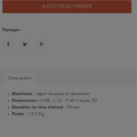
AJOUTER AU PANIER
Partager
PARTAGER
TWEET
PINTEREST
Description
Matériaux :
sapin douglas et aluminium
Dimensions :
H 48 - L 22 - P 65 + tuyau 50
Diamètre du trou d'envol
: 70 mm
Poids :
15,5 Kg