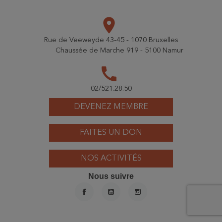
place
Rue de Veeweyde 43-45 - 1070 Bruxelles
Chaussée de Marche 919 - 5100 Namur
call
02/521.28.50
DEVENEZ MEMBRE
FAITES UN DON
NOS ACTIVITÉS
Nous suivre
FACEBOOK
YOUTUBE
INSTAGRAM