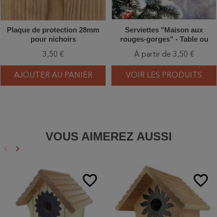
Plaque de protection 28mm
Serviettes "Maison aux
pour nichoirs
rouges-gorges" - Table ou
Cocktail
3,50 €
À partir de 3,50 €
AJOUTER AU PANIER
VOIR LES PRODUITS
VOUS AIMEREZ AUSSI
keyboard_arrow_left
keyboard_arrow_right
Précédent
Suivant
favorite_border
favorite_border