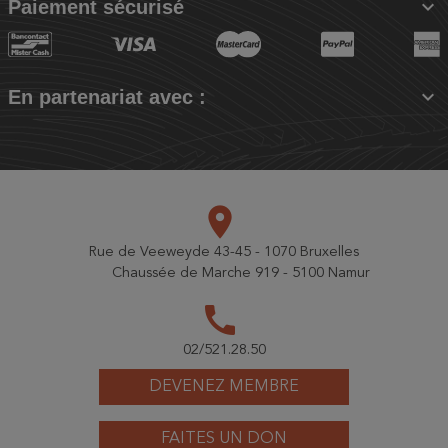

Paiement sécurisé

En partenariat avec :
place
Rue de Veeweyde 43-45 - 1070 Bruxelles
Chaussée de Marche 919 - 5100 Namur
call
02/521.28.50
DEVENEZ MEMBRE
FAITES UN DON