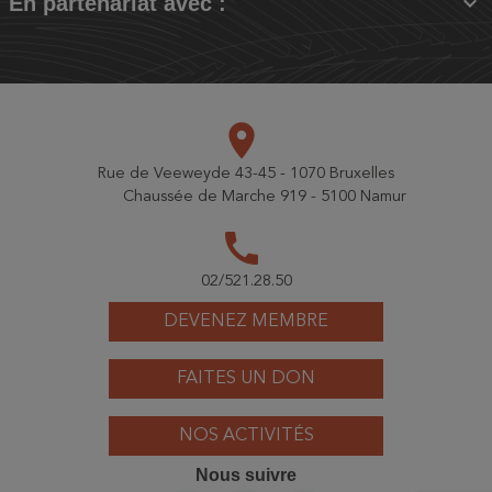

En partenariat avec :
place
Rue de Veeweyde 43-45 - 1070 Bruxelles
Chaussée de Marche 919 - 5100 Namur
call
02/521.28.50
DEVENEZ MEMBRE
FAITES UN DON
NOS ACTIVITÉS
Nous suivre