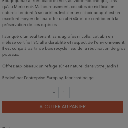
Rougequeue à front blanc ou noir, au Gobemouche gris, ainsi
qu’au Merle noir. Malheureusement, ces sites de nidification
naturels tendent à se raréfier. Installer un nichoir adapté est un
excellent moyen de leur offrir un abri sûr et de contribuer à la
préservation de ces espèces.
Fabriqué d’un seul tenant, sans agrafes ni colle, cet abri en
mélèze certifié FSC allie durabilité et respect de l’environnement.
Il est conçu à partir de bois recyclé, issu de la réutilisation de gros
poteaux.
Offrez aux oiseaux un refuge sûr et naturel dans votre jardin !
Réalisé par l'entreprise Europlay, fabricant belge
-
+
AJOUTER AU PANIER