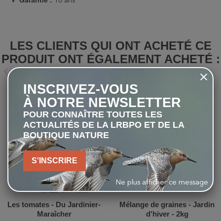
Garantie :
10 ans
LES CLIENTS QUI ONT ACHETÉ CE
PRODUIT ONT ÉGALEMENT ACHETÉ :
keyboard_arrow_left
keyboard_arrow_right
Précédent
Suivant
INSCRIVEZ-VOUS
À NOTRE NEWSLETTER
favorite_border
favorite_border
POUR CONNAÎTRE TOUTES LES
ACTUALITÉS DE LA LRBPO ET DE LA
BOUTIQUE NATURE
S'INSCRIRE
Ne plus afficher ce message
Les tomates - Du Jardinier-
Mélange de graines - Jardin
Maraîcher
d'hiver - 2kg