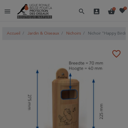
favorite
0
menu
search
account_box
shopping_basket
0
Accueil
Jardin & Oiseaux
Nichoirs
Nichoir "Happy Birds"
favorite_border