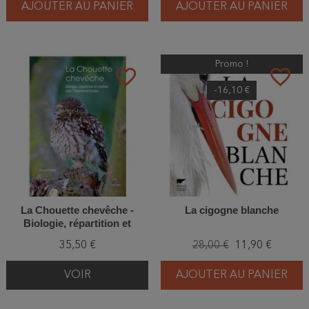
AJOUTER AU PANIER
AJOUTER AU PANIER
Promo !
favorite_border
favorite_border
-16,10 €
La Chouette chevêche -
La cigogne blanche
Biologie, répartition et
relation avec l'Homme en
35,50 €
28,00 €
11,90 €
Europe
VOIR
AJOUTER AU PANIER