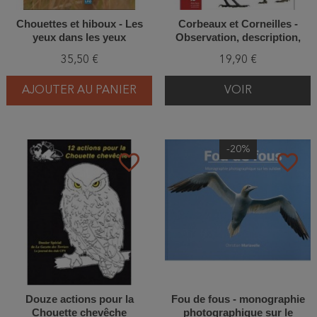
Chouettes et hiboux - Les
Corbeaux et Corneilles -
yeux dans les yeux
Observation, description,
répartition, moeurs, habitat
35,50 €
19,90 €
AJOUTER AU PANIER
VOIR
-20%
favorite_border
favorite_border
Douze actions pour la
Fou de fous - monographie
Chouette chevêche
photographique sur le