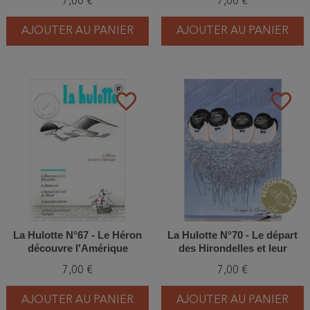
7,00 €
7,00 €
AJOUTER AU PANIER
AJOUTER AU PANIER
favorite_border
favorite_border
La Hulotte N°67 - Le Héron
La Hulotte N°70 - Le départ
découvre l'Amérique
des Hirondelles et leur
grande migration (6) et (7)
7,00 €
7,00 €
AJOUTER AU PANIER
AJOUTER AU PANIER