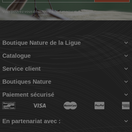
Vous pouvez vous désinscrire à tout moment.

Boutique Nature de la Ligue

Catalogue

Service client

Boutiques Nature

Paiement sécurisé

En partenariat avec :