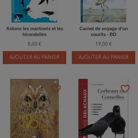
Aidons les martinets et les
Carnet de voyage d'un
hirondelles
courlis - BD
8,00 €
19,00 €
AJOUTER AU PANIER
AJOUTER AU PANIER
favorite_border
favorite_border