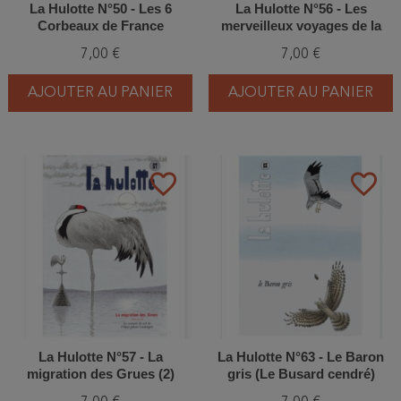
La Hulotte N°50 - Les 6
La Hulotte N°56 - Les
Corbeaux de France
merveilleux voyages de la
Grue et de la Cigogne (1) - un
7,00 €
7,00 €
champion du saut en
longueur - le Géranium
AJOUTER AU PANIER
AJOUTER AU PANIER
favorite_border
favorite_border
La Hulotte N°57 - La
La Hulotte N°63 - Le Baron
migration des Grues (2)
gris (Le Busard cendré)