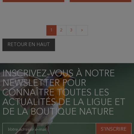
Suivant
1
2
3
keyboard_arrow_right
RETOUR EN HAUT
INSCRIVEZ-VOUS À NOTRE
NEWSLETTER POUR
CONNAÎTRE TOUTES LES
ACTUALITÉS DE LA LIGUE ET
DE LA BOUTIQUE NATURE