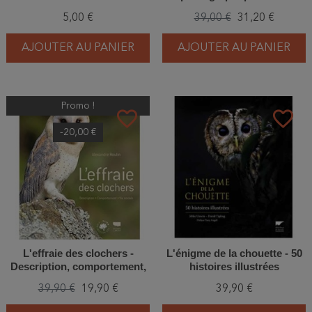
sulidae
5,00 €
39,00 €
31,20 €
AJOUTER AU PANIER
AJOUTER AU PANIER
Promo !
favorite_border
favorite_border
-20,00 €
L'effraie des clochers -
L'énigme de la chouette - 50
Description, comportement,
histoires illustrées
vie sociale
39,90 €
19,90 €
39,90 €