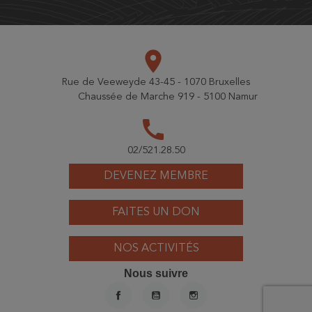
place
Rue de Veeweyde 43-45 - 1070 Bruxelles
Chaussée de Marche 919 - 5100 Namur
call
02/521.28.50
DEVENEZ MEMBRE
FAITES UN DON
NOS ACTIVITÉS
Nous suivre
FACEBOOK
YOUTUBE
INSTAGRAM