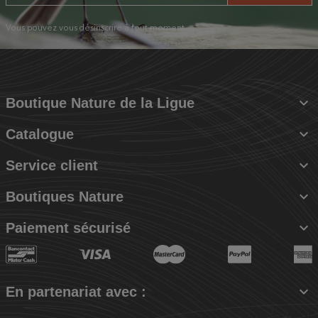
Vous pouvez vous désinscrire à tout moment.

Boutique Nature de la Ligue

Catalogue

Service client

Boutiques Nature

Paiement sécurisé

En partenariat avec :