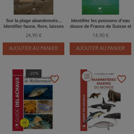
Sur la plage abandonnés...
Identifier les poissons d'eau
Identifier faune, flore, laisses
douce de France de Suisse et
de mer et objets échoués
Belgique
24,90 €
14,90 €
AJOUTER AU PANIER
AJOUTER AU PANIER
-20%
favorite_border
favorite_border