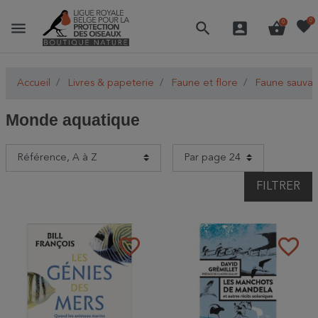
favorite
0
menu
search
account_box
shopping_basket
0
Accueil
Livres & papeterie
Faune et flore
Faune sauva
Monde aquatique
FILTRER
favorite_border
favorite_border