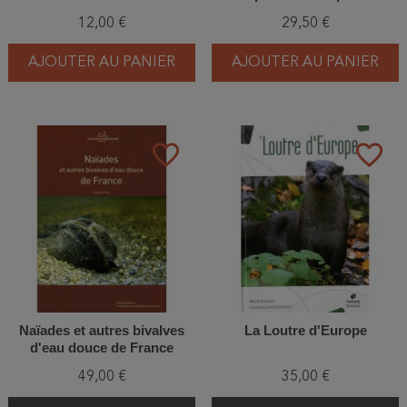
droits de l'océan
des espèces emblématiques
12,00 €
29,50 €
de nos océans
AJOUTER AU PANIER
AJOUTER AU PANIER
favorite_border
favorite_border
Naïades et autres bivalves
La Loutre d'Europe
d'eau douce de France
49,00 €
35,00 €