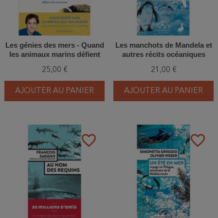
Les génies des mers - Quand
Les manchots de Mandela et
les animaux marins défient
autres récits océaniques
les sciences
25,00 €
21,00 €
AJOUTER AU PANIER
AJOUTER AU PANIER
favorite_border
favorite_border