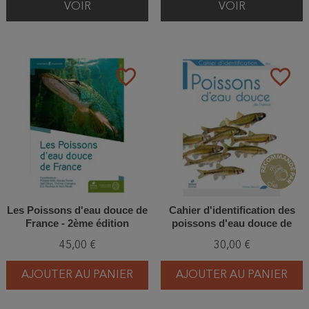
VOIR
VOIR
favorite_border
favorite_border
Les Poissons d'eau douce de
Cahier d'identification des
France - 2ème édition
poissons d'eau douce de
France
45,00 €
30,00 €
AJOUTER AU PANIER
AJOUTER AU PANIER