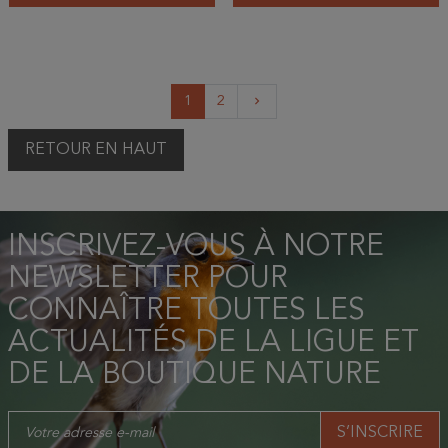
Suivant
1
2
keyboard_arrow_right
RETOUR EN HAUT
INSCRIVEZ-VOUS À NOTRE
NEWSLETTER POUR
CONNAÎTRE TOUTES LES
ACTUALITÉS DE LA LIGUE ET
DE LA BOUTIQUE NATURE