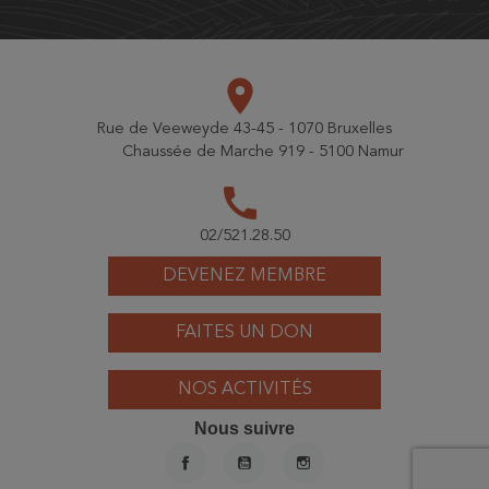
place
Rue de Veeweyde 43-45 - 1070 Bruxelles
Chaussée de Marche 919 - 5100 Namur
call
02/521.28.50
DEVENEZ MEMBRE
FAITES UN DON
NOS ACTIVITÉS
Nous suivre
FACEBOOK
YOUTUBE
INSTAGRAM