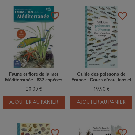
favorite_border
favorite_border
Faune et flore de la mer
Guide des poissons de
Méditerranée - 832 espèces
France - Cours d'eau, lacs et
illustrées - 2ème Edition
étangs
20,00 €
19,90 €
AJOUTER AU PANIER
AJOUTER AU PANIER
favorite_border
favorite_border