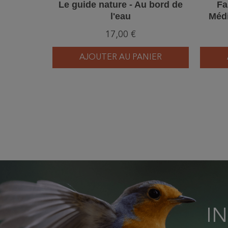
Le guide nature - Au bord de
Fa
l'eau
Médi
il
17,00 €
AJOUTER AU PANIER
I