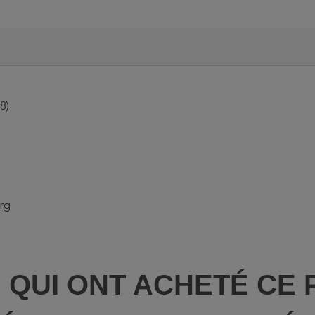
8)
rg
S QUI ONT ACHETÉ CE 