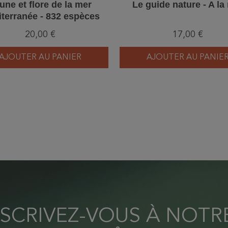
une et flore de la mer
Le guide nature - A la
terranée - 832 espèces
lustrées - 2ème Edition
20,00 €
17,00 €
AJOUTER AU PANIER
AJOUTER AU PANIE
NSCRIVEZ-VOUS À NOT