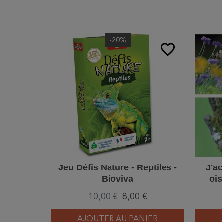
-20%
favorite_border
Jeu Défis Nature - Reptiles -
J'ac
Bioviva
oi
10,00 €
8,00 €
AJOUTER AU PANIER