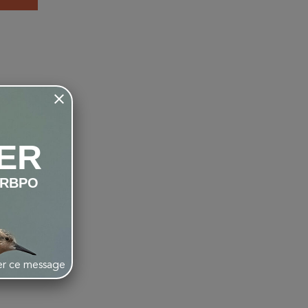
favorite_border
ER
LRBPO
her ce message