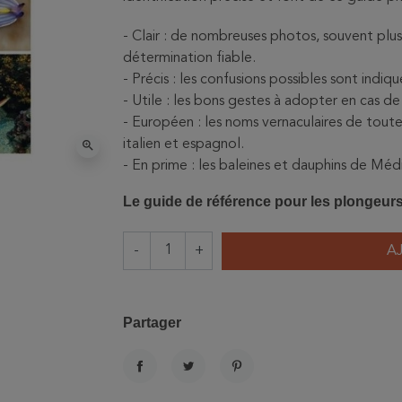
- Clair : de nombreuses photos, souvent plus
détermination fiable.
- Précis : les confusions possibles sont indiq
- Utile : les bons gestes à adopter en cas d
- Européen : les noms vernaculaires de toute
italien et espagnol.
zoom_in
- En prime : les baleines et dauphins de Méd
Le guide de référence pour les plongeurs
-
+
A
Partager
PARTAGER
TWEET
PINTEREST