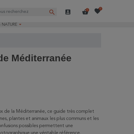
favorite
0
search
account_box
shopping_basket
0

S NATURE
e nature
ns longues
on Guide-Nature®
de Méditerranée
ux de la Méditerranée, ce guide très complet
es, plantes et animaux les plus communs et les
confusions possibles permettent une
photographique une véritable référence.