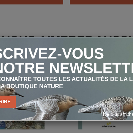
VOUS AIMEREZ AUSSI
SCRIVEZ-VOUS
favorite_border
NOTRE NEWSLETT
ONNAÎTRE TOUTES LES ACTUALITÉS DE LA 
LA BOUTIQUE NATURE
RIRE
Ne plus affic