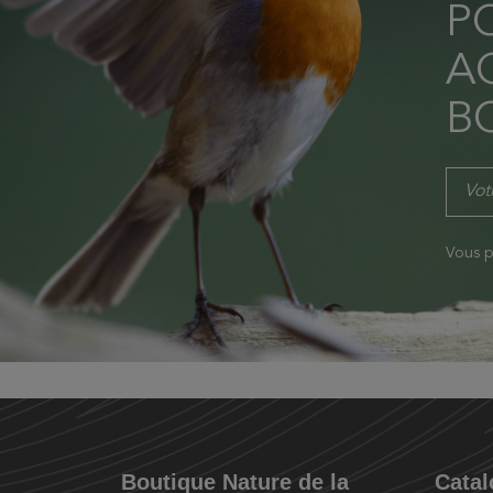
P
AC
B
Vous p
Boutique Nature de la
Cata