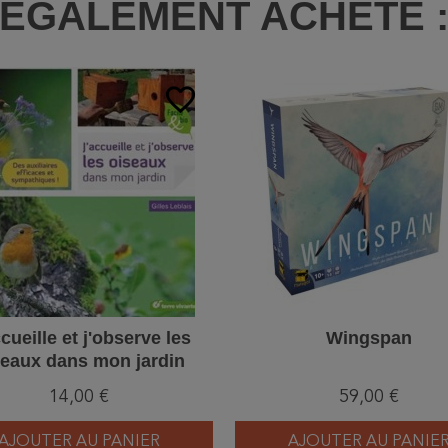
ÉGALEMENT ACHETÉ 
favorite_border
cueille et j'observe les
Wingspan
seaux dans mon jardin
14,00 €
59,00 €
AJOUTER AU PANIER
AJOUTER AU PANIE