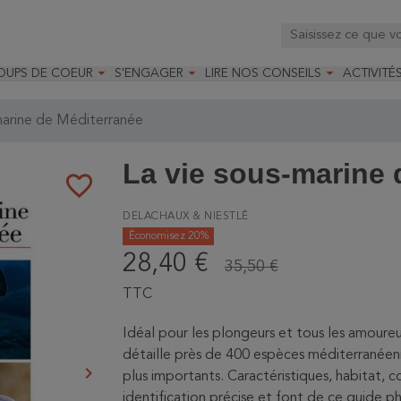



OUPS DE COEUR
S'ENGAGER
LIRE NOS CONSEILS
ACTIVITÉ
os
mandé par la LRBPO
Faire un don
Nourrir les oiseaux
Leçons d
ique
mandé par les CNB
Devenir membre
Installer un nichoir
Stages
marine de Méditerranée
arques
Faire un legs
Installer un abreuvoir
Formatio
Devenir bénévole
Formati
La vie sous-marine 
favorite_border
DELACHAUX & NIESTLÉ
Économisez 20%
28,40 €
35,50 €
TTC
Idéal pour les plongeurs et tous les amoure
détaille près de 400 espèces méditerranéenn
keyboard_arrow_right
plus importants. Caractéristiques, habitat, 
Suivant
identification précise et font de ce guide 