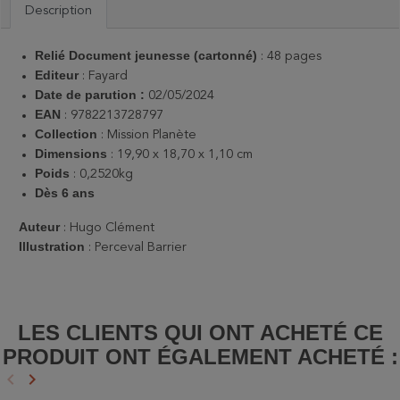
Description
Relié Document jeunesse (cartonné)
: 48 pages
Editeur
: Fayard
Date de parution :
02/05/2024
EAN
: 9782213728797
Collection
: Mission Planète
Dimensions
: 19,90 x 18,70 x 1,10 cm
Poids
: 0,2520kg
Dès 6 ans
Auteur
: Hugo Clément
Illustration
: Perceval Barrier
LES CLIENTS QUI ONT ACHETÉ CE
PRODUIT ONT ÉGALEMENT ACHETÉ :
keyboard_arrow_left
keyboard_arrow_right
Précédent
Suivant