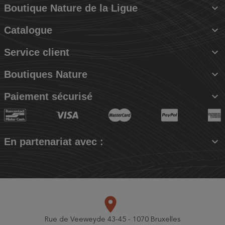

Boutique Nature de la Ligue

Catalogue

Service client

Boutiques Nature

Paiement sécurisé

En partenariat avec :
place
Rue de Veeweyde 43-45 - 1070 Bruxelles