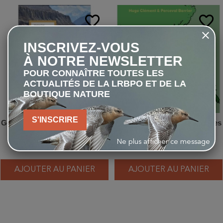
favorite_border
favorite_border
INSCRIVEZ-VOUS
À NOTRE NEWSLETTER
POUR CONNAÎTRE TOUTES LES
ACTUALITÉS DE LA LRBPO ET DE LA
BOUTIQUE NATURE
S'INSCRIRE
Géomorphologie dynamique et
Mission Planète - Tome 3 - Les
environnement
Forêts
Ne plus afficher ce message
35,15 €
12,90 €
AJOUTER AU PANIER
AJOUTER AU PANIER