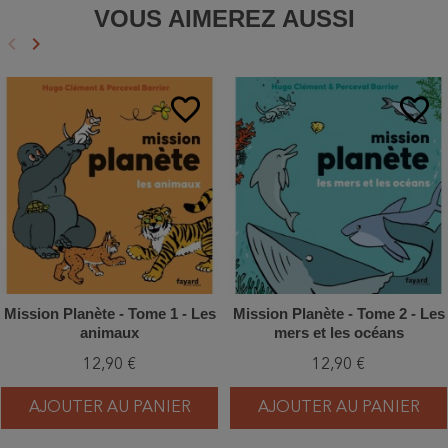
VOUS AIMEREZ AUSSI
keyboard_arrow_left
keyboard_arrow_right
Précédent
Suivant
favorite_border
favorite_border
Mission Planète - Tome 1 - Les
Mission Planète - Tome 2 - Les
animaux
mers et les océans
12,90 €
12,90 €
AJOUTER AU PANIER
AJOUTER AU PANIER