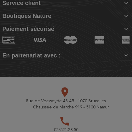

Service client

Boutiques Nature

Paiement sécurisé

En partenariat avec :
place
Rue de Veeweyde 43-45 - 1070 Bruxelles
Chaussée de Marche 919 - 5100 Namur
call
02/521.28.50