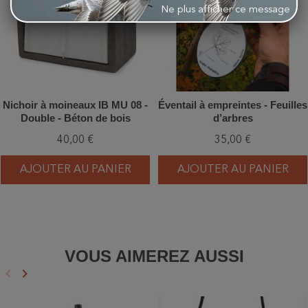
Ne plus afficher ce message
Nichoir à moineaux IB MU 08 -
Éventail à empreintes - Feuilles
Double - Béton de bois
d’arbres
40,00 €
35,00 €
AJOUTER AU PANIER
AJOUTER AU PANIER
VOUS AIMEREZ AUSSI
keyboard_arrow_left
keyboard_arrow_right
Précédent
Suivant