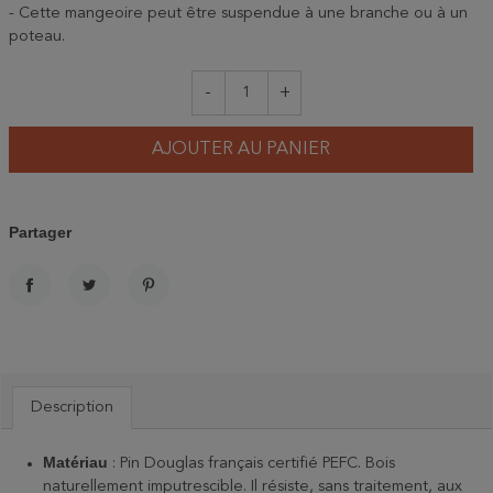
- Cette mangeoire peut être suspendue à une branche ou à un
poteau.
-
+
AJOUTER AU PANIER
Partager
PARTAGER
TWEET
PINTEREST
Description
Matériau
: Pin Douglas français certifié PEFC. Bois
naturellement imputrescible. Il résiste, sans traitement, aux