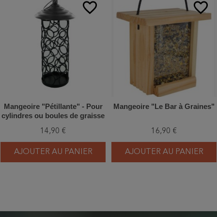
favorite_border
favorite_border
Mangeoire "Pétillante" - Pour
Mangeoire "Le Bar à Graines"
cylindres ou boules de graisse
14,90 €
16,90 €
AJOUTER AU PANIER
AJOUTER AU PANIER