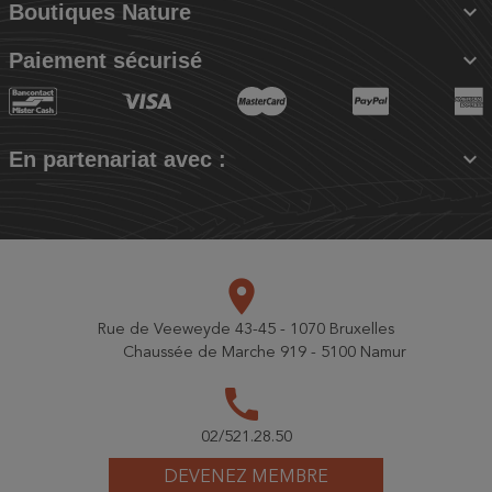

Boutiques Nature

Paiement sécurisé

En partenariat avec :
place
Rue de Veeweyde 43-45 - 1070 Bruxelles
Chaussée de Marche 919 - 5100 Namur
call
02/521.28.50
DEVENEZ MEMBRE