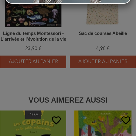
Ligne du temps Montessori -
Sac de courses Abeille
L'arrivée et l'évolution de la vie
sur terre - 2 grandes frises
23,90 €
4,90 €
Montessori + stickers
AJOUTER AU PANIER
AJOUTER AU PANIER
VOUS AIMEREZ AUSSI
-10%
favorite_border
favorite_border