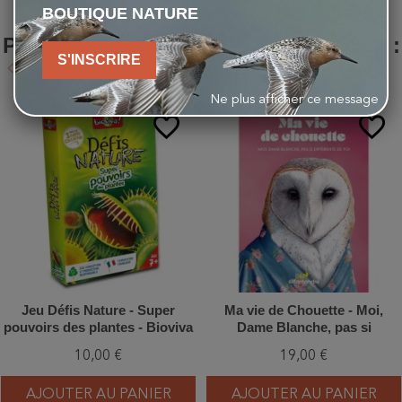
BOUTIQUE NATURE
LES CLIENTS QUI ONT ACHETÉ CE
PRODUIT ONT ÉGALEMENT ACHETÉ :
S'INSCRIRE
keyboard_arrow_left
keyboard_arrow_right
Précédent
Suivant
Ne plus afficher ce message
favorite_border
favorite_border
Jeu Défis Nature - Super
Ma vie de Chouette - Moi,
pouvoirs des plantes - Bioviva
Dame Blanche, pas si
différente de toi
10,00 €
19,00 €
AJOUTER AU PANIER
AJOUTER AU PANIER