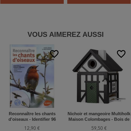
VOUS AIMEREZ AUSSI
favorite_border
favorite_border
Reconnaître les chants
Nichoir et mangeoire Multiholk
d'oiseaux - Identifier 96
Maison Colombages - Bois de
oiseaux communs
Mélèze
12,90 €
59,50 €