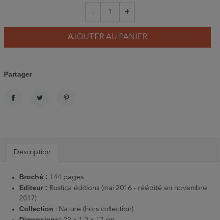
-
+
AJOUTER AU PANIER
Partager
PARTAGER
TWEET
PINTEREST
Description
Broché :
144 pages
Editeur :
Rustica éditions (mai 2016 - réédité en novembre
2017)
Collection
: Nature (hors collection)
Dimensions:
22 x 1,2 x 17 cm