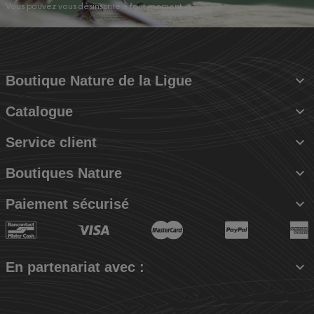
Vous pouvez vous désinscrire à tout moment.

Boutique Nature de la Ligue

Catalogue

Service client

Boutiques Nature

Paiement sécurisé

En partenariat avec :