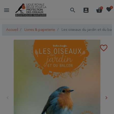
favorite
0
menu
search
account_box
shopping_basket
0
Accueil
Livres & papeterie
Les oiseaux du jardin et du ba
favorite_border
keyboard_arrow_left
keyboard_arrow_right
Précédent
Suiv