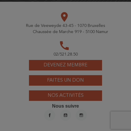
place
Rue de Veeweyde 43-45 - 1070 Bruxelles
Chaussée de Marche 919 - 5100 Namur
call
02/521.28.50
DEVENEZ MEMBRE
FAITES UN DON
NOS ACTIVITÉS
Nous suivre
FACEBOOK
YOUTUBE
INSTAGRAM