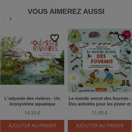
VOUS AIMEREZ AUSSI
keyboard_arrow_left
keyboard_arrow_right
Précédent
Suivant
favorite_border
favorite_border
L'odyssée des rivières - Un
Le monde secret des fourmis -
écosystème aquatique
Des activités pour les pister et
comprendre l'organisation
14,50 €
11,95 €
d'une colonie
AJOUTER AU PANIER
AJOUTER AU PANIER