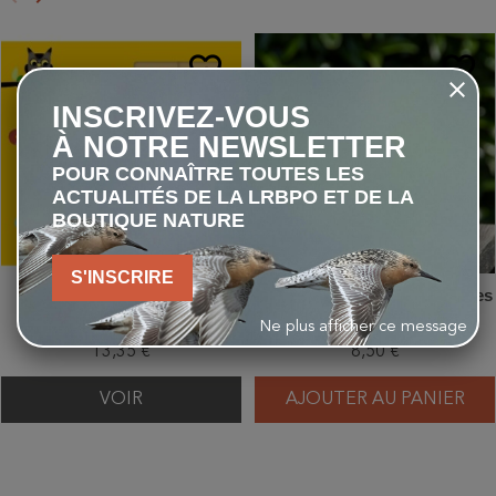
Précédent
Suivant
favorite_border
favorite_border
INSCRIVEZ-VOUS
À NOTRE NEWSLETTER
POUR CONNAÎTRE TOUTES LES
ACTUALITÉS DE LA LRBPO ET DE LA
BOUTIQUE NATURE
S'INSCRIRE
Qui mange quoi ?
Boîte d'observation d'insectes
en bois
Ne plus afficher ce message
13,35 €
8,50 €
VOIR
AJOUTER AU PANIER