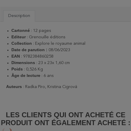
Description
Cartonné
: 12 pages
Editeur
: Grenouille éditions
Collection
: Explore le royaume animal
Date de parution :
08/06/2023
EAN
: 9782384860258
Dimensions
: 23 x 23x 1,60 cm
Poids
: 0,526 Kg
Âge de lecture
: 6 ans
Auteurs
: Radka Píro, Kristina Cigrová
LES CLIENTS QUI ONT ACHETÉ CE
PRODUIT ONT ÉGALEMENT ACHETÉ :
keyboard_arrow_left
keyboard_arrow_right