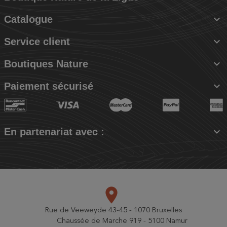

Catalogue

Service client

Boutiques Nature

Paiement sécurisé

En partenariat avec :
place
Rue de Veeweyde 43-45 - 1070 Bruxelles
Chaussée de Marche 919 - 5100 Namur