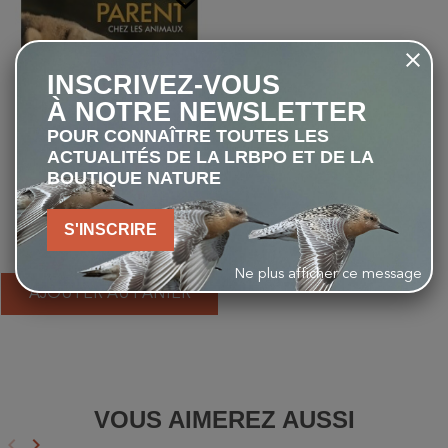
INSCRIVEZ-VOUS
À NOTRE NEWSLETTER
POUR CONNAÎTRE TOUTES LES
ACTUALITÉS DE LA LRBPO ET DE LA
BOUTIQUE NATURE
L'art d'être parent chez les
animaux
S'INSCRIRE
26,00 €
Ne plus afficher ce message
AJOUTER AU PANIER
VOUS AIMEREZ AUSSI
keyboard_arrow_left
keyboard_arrow_right