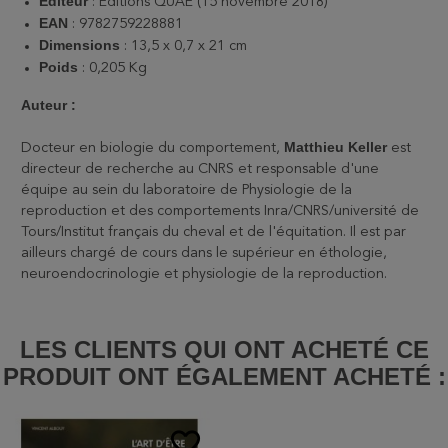
Editeur
: Editions QUAE (15 novembre 2018)
EAN
: 9782759228881
Dimensions
: 13,5 x 0,7 x 21 cm
Poids
: 0,205 Kg
Auteur :
Matthieu Keller
Docteur en biologie du comportement,
est
directeur de recherche au CNRS et responsable d'une
équipe au sein du laboratoire de Physiologie de la
reproduction et des comportements Inra/CNRS/université de
Tours/Institut français du cheval et de l'équitation. Il est par
ailleurs chargé de cours dans le supérieur en éthologie,
neuroendocrinologie et physiologie de la reproduction.
LES CLIENTS QUI ONT ACHETÉ CE
PRODUIT ONT ÉGALEMENT ACHETÉ :
favorite_border