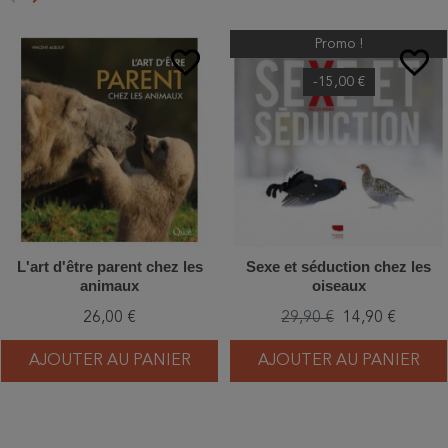
Précédent
Suivant
Promo !
favorite_border
favorite_border
-15,00 €
L'art d'être parent chez les
Sexe et séduction chez les
animaux
oiseaux
26,00 €
29,90 €
14,90 €
AJOUTER AU PANIER
AJOUTER AU PANIER