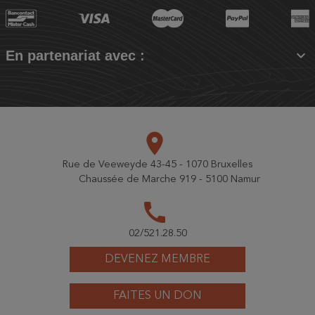

En partenariat avec :
place
Rue de Veeweyde 43-45 - 1070 Bruxelles
Chaussée de Marche 919 - 5100 Namur
call
02/521.28.50
DEVENEZ MEMBRE
FAITES UN DON