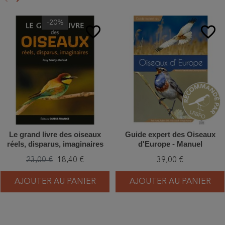
Précédent
Suivant
-20%
favorite_border
favorite_border
Le grand livre des oiseaux
Guide expert des Oiseaux
réels, disparus, imaginaires
d'Europe - Manuel
d'Identification
23,00 €
18,40 €
39,00 €
Photographique
AJOUTER AU PANIER
AJOUTER AU PANIER