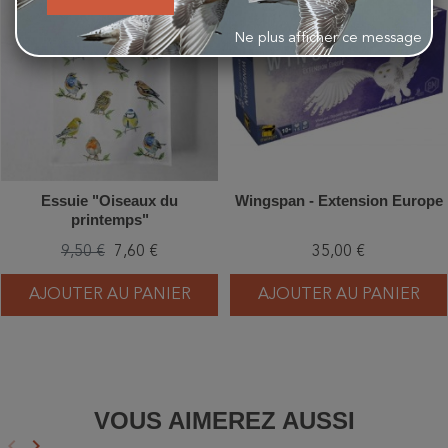
Ne plus afficher ce message
Essuie "Oiseaux du
Wingspan - Extension Europe
printemps"
9,50 €
7,60 €
35,00 €
AJOUTER AU PANIER
AJOUTER AU PANIER
VOUS AIMEREZ AUSSI
keyboard_arrow_left
keyboard_arrow_right