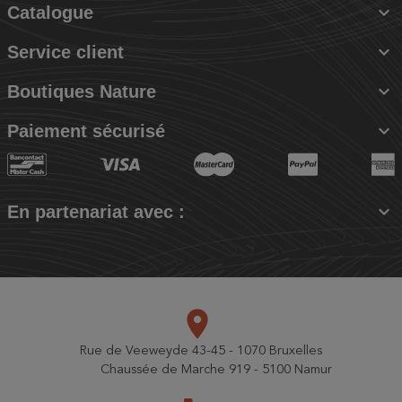

Catalogue

Service client

Boutiques Nature

Paiement sécurisé

En partenariat avec :
place
Rue de Veeweyde 43-45 - 1070 Bruxelles
Chaussée de Marche 919 - 5100 Namur