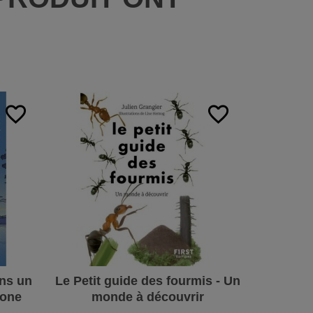
:
favorite_border
favorite_border
ns un
Le Petit guide des fourmis - Un
Liberté, 
bone
monde à découvrir
Donner a