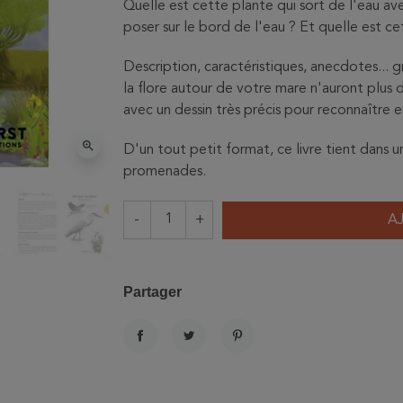
Quelle est cette plante qui sort de l'eau ave
poser sur le bord de l'eau ? Et quelle est ce
Description, caractéristiques, anecdotes... gr
la flore autour de votre mare n'auront plus d
avec un dessin très précis pour reconnaître en
zoom_in
D'un tout petit format, ce livre tient dans
promenades.
-
+
A
Partager
PARTAGER
TWEET
PINTEREST