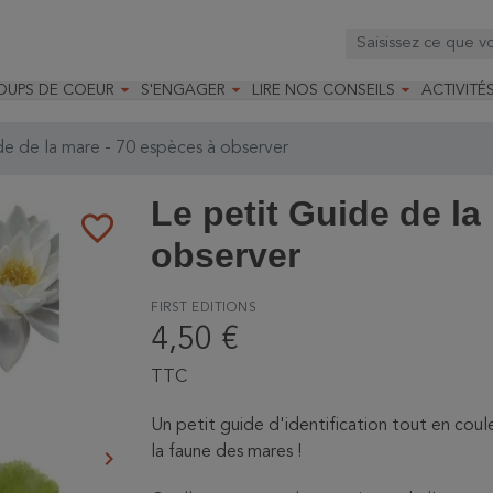



OUPS DE COEUR
S'ENGAGER
LIRE NOS CONSEILS
ACTIVITÉ
os
mandé par la LRBPO
Faire un don
Nourrir les oiseaux
Leçons d
ique
mandé par les CNB
Devenir membre
Installer un nichoir
Stages
de de la mare - 70 espèces à observer
arques
Faire un legs
Installer un abreuvoir
Formatio
Devenir bénévole
Formati
Le petit Guide de la
favorite_border
observer
FIRST EDITIONS
4,50 €
TTC
Un petit guide d'identification tout en coule
la faune des mares !
keyboard_arrow_right
Suivant