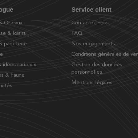
logue
Service client
 & Oiseaux
Contactez-nous
se & loisirs
FAQ
 & papeterie
Nos engagements
ue
Conditions générales de ve
 idées cadeaux
Gestion des données
personnelles.
es & Faune
Mentions légales
autés