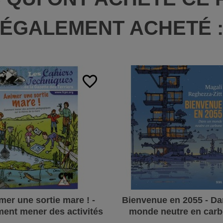
ÉGALEMENT ACHETÉ 
favorite_border
mer une sortie mare ! -
Bienvenue en 2055 - Da
nt mener des activités
monde neutre en car