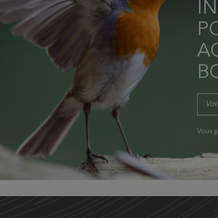
I
P
AC
B
Vous p