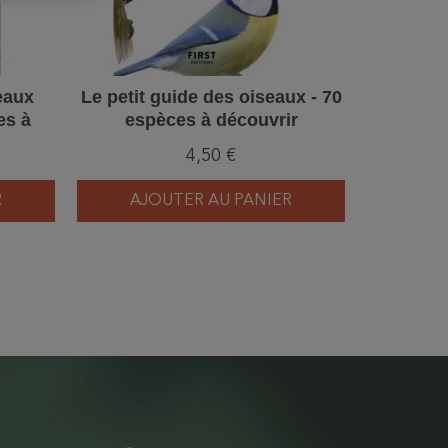
eaux
Le petit guide des oiseaux - 70
Le petit
es à
espèces à découvrir
mais
4,50 €
R
AJOUTER AU PANIER
AJ