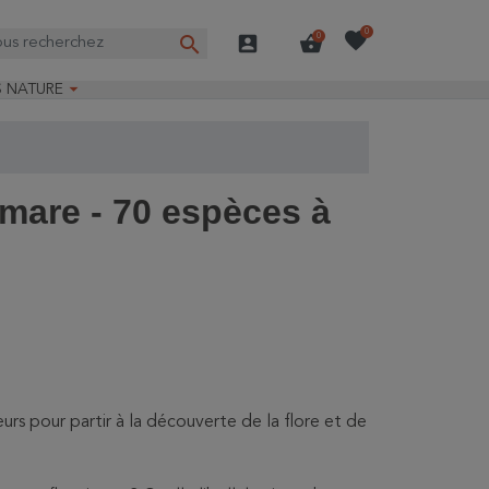
favorite
0
search
account_box
shopping_basket
0

S NATURE
e nature
ns longues
on Guide-Nature®
 mare - 70 espèces à
urs pour partir à la découverte de la flore et de