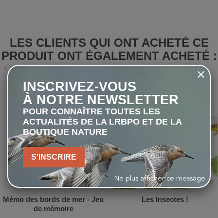
LES CLIENTS QUI ONT ACHETÉ CE
PRODUIT ONT ÉGALEMENT ACHETÉ :
keyboard_arrow_left
keyboard_arrow_right
Précédent
Suivant
INSCRIVEZ-VOUS
favorite_border
favorite_border
À NOTRE NEWSLETTER
POUR CONNAÎTRE TOUTES LES
ACTUALITÉS DE LA LRBPO ET DE LA
BOUTIQUE NATURE
S'INSCRIRE
Ne plus afficher ce message
Mémo des bords de mer - Jeu
Les Insectes !
de mémoire