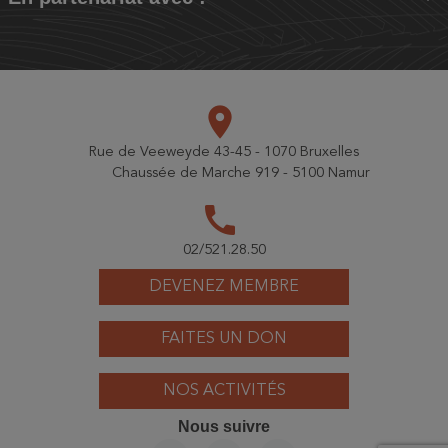
place
Rue de Veeweyde 43-45 - 1070 Bruxelles
Chaussée de Marche 919 - 5100 Namur
call
02/521.28.50
DEVENEZ MEMBRE
FAITES UN DON
NOS ACTIVITÉS
Nous suivre