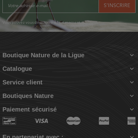
Vous pouvez vous désinscrire à tout moment.

Boutique Nature de la Ligue

Catalogue

Service client

Boutiques Nature

Paiement sécurisé

En partenariat avec :