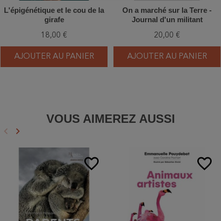
L'épigénétique et le cou de la
On a marché sur la Terre -
girafe
Journal d'un militant
18,00 €
20,00 €
AJOUTER AU PANIER
AJOUTER AU PANIER
VOUS AIMEREZ AUSSI
keyboard_arrow_left
keyboard_arrow_right
Précédent
Suivant
favorite_border
favorite_border