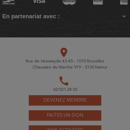

En partenariat avec :
place
Rue de Veeweyde 43-45 - 1070 Bruxelles
Chaussée de Marche 919 - 5100 Namur
call
02/521.28.50
DEVENEZ MEMBRE
FAITES UN DON