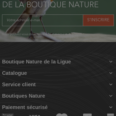
DE LA BOUTIQUE NATURE
Vous pouvez vous désinscrire à tout moment.

Boutique Nature de la Ligue

Catalogue

Service client

Boutiques Nature

Paiement sécurisé