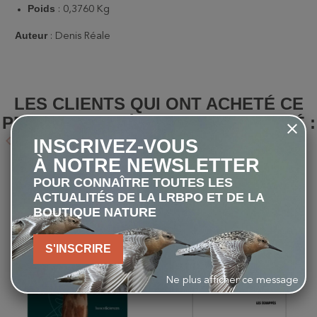
Poids
: ‎
0,3760 Kg
Auteur
: Denis Réale
LES CLIENTS QUI ONT ACHETÉ CE
PRODUIT ONT ÉGALEMENT ACHETÉ :
keyboard_arrow_left
keyboard_arrow_right
INSCRIVEZ-VOUS
Précédent
Suivant
À NOTRE NEWSLETTER
favorite_border
favorite_border
POUR CONNAÎTRE TOUTES LES
ACTUALITÉS DE LA LRBPO ET DE LA
BOUTIQUE NATURE
S'INSCRIRE
Ne plus afficher ce message