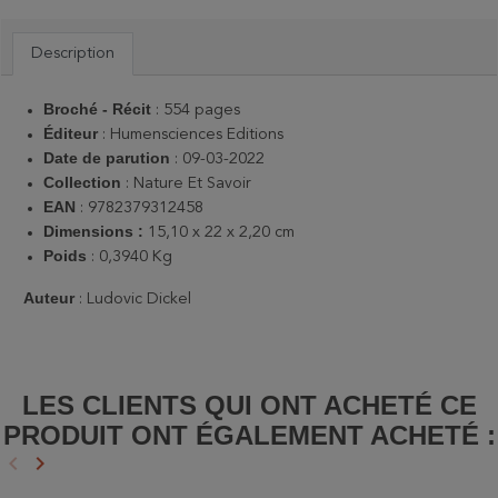
Description
Broché - Récit
: 554 pages
Éditeur
:
Humensciences Editions
Date de parution
: 09-03-2022
Collection
: Nature Et Savoir
EAN
: 9782379312458
Dimensions :
15,10 x 22 x 2,20 cm
Poids
: ‎
0,3940 Kg
Auteur
: Ludovic Dickel
LES CLIENTS QUI ONT ACHETÉ CE
PRODUIT ONT ÉGALEMENT ACHETÉ :
keyboard_arrow_left
keyboard_arrow_right
Précédent
Suivant