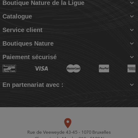

Boutique Nature de la Ligue

Catalogue

Service client

Boutiques Nature

Paiement sécurisé

En partenariat avec :
place
Rue de Veeweyde 43-45 - 1070 Bruxelles