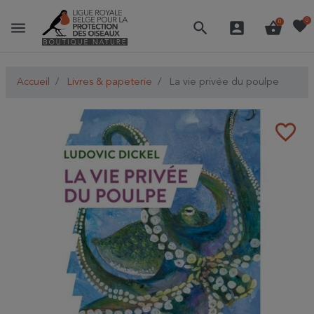
favorite
0
menu
search
account_box
shopping_basket
0
Accueil
Livres & papeterie
La vie privée du poulpe
favorite_border