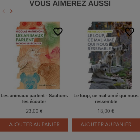
VOUS AIMEREZ AUSSI
keyboard_arrow_left
keyboard_arrow_right
Précédent
Suivant
favorite_border
favorite_border
Les animaux parlent - Sachons
Le loup, ce mal-aimé qui nous
les écouter
ressemble
23,00 €
18,00 €
AJOUTER AU PANIER
AJOUTER AU PANIER