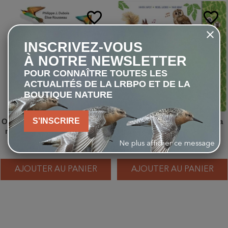
favorite_border
favorite_border
INSCRIVEZ-VOUS
À NOTRE NEWSLETTER
POUR CONNAÎTRE TOUTES LES
ACTUALITÉS DE LA LRBPO ET DE LA
BOUTIQUE NATURE
S'INSCRIRE
Ornithérapie - Et si les oiseaux
A l'écoute des animaux de la
nous aidaient à aller mieux ?
forêt - 21 chants et cris à
découvrir
Ne plus afficher ce message
17,90 €
22,50 €
AJOUTER AU PANIER
AJOUTER AU PANIER