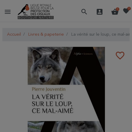
favorite
0
menu
search
account_box
shopping_basket
0
Accueil
Livres & papeterie
La vérité sur le loup, ce mal-ai
favorite_border