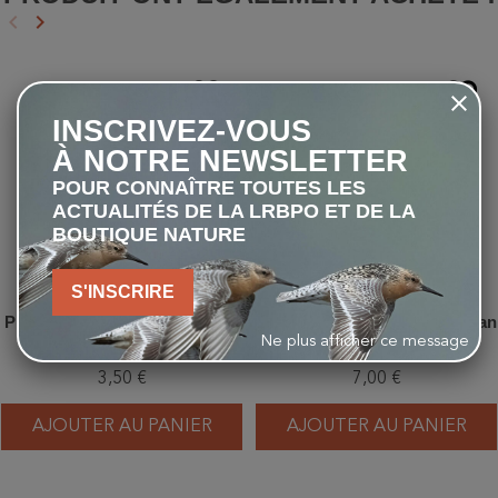
keyboard_arrow_left
keyboard_arrow_right
Précédent
Suivant
favorite_border
favorite_border
INSCRIVEZ-VOUS
À NOTRE NEWSLETTER
POUR CONNAÎTRE TOUTES LES
ACTUALITÉS DE LA LRBPO ET DE LA
BOUTIQUE NATURE
S'INSCRIRE
Plaque protectrice 32mm pour
Tasse Rouge-gorge - Elwin van
Ne plus afficher ce message
Mésange Charbonnière
der Kolk
3,50 €
7,00 €
AJOUTER AU PANIER
AJOUTER AU PANIER