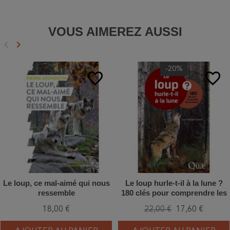
VOUS AIMEREZ AUSSI
keyboard_arrow_left
keyboard_arrow_right
Précédent
Suivant
-20%
favorite_border
favorite_border
Le loup, ce mal-aimé qui nous
Le loup hurle-t-il à la lune ?
ressemble
180 clés pour comprendre les
carnivores
18,00 €
22,00 €
17,60 €