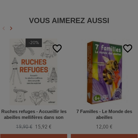
VOUS AIMEREZ AUSSI
keyboard_arrow_left
keyboard_arrow_right
Précédent
Suivant
-20%
favorite_border
favorite_border
Ruches refuges - Accueillir les
7 Familles - Le Monde des
abeilles mellifères dans son
abeilles
jardin sans les exploiter
19,90 €
15,92 €
12,00 €