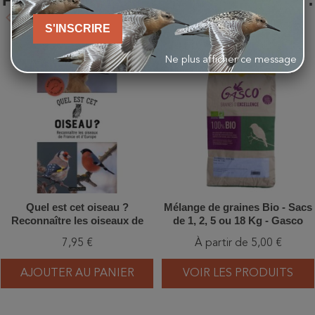
keyboard_arrow_left
keyboard_arrow_right
Précédent
Suivant
S'INSCRIRE
favorite_border
favorite_border
Ne plus afficher ce message
Quel est cet oiseau ?
Mélange de graines Bio - Sacs
Reconnaître les oiseaux de
de 1, 2, 5 ou 18 Kg - Gasco
France et d'Europe
7,95 €
À partir de 5,00 €
AJOUTER AU PANIER
VOIR LES PRODUITS