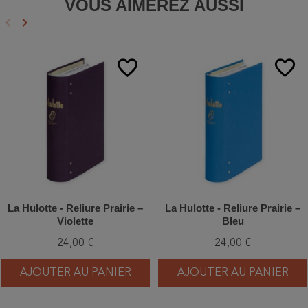
VOUS AIMEREZ AUSSI
keyboard_arrow_left
keyboard_arrow_right
Précédent
Suivant
favorite_border
favorite_border
La Hulotte - Reliure Prairie –
La Hulotte - Reliure Prairie –
Violette
Bleu
24,00 €
24,00 €
AJOUTER AU PANIER
AJOUTER AU PANIER