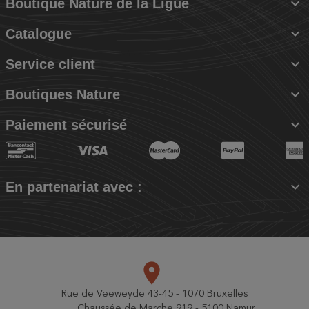

Boutique Nature de la Ligue

Catalogue

Service client

Boutiques Nature

Paiement sécurisé

En partenariat avec :
place
Rue de Veeweyde 43-45 - 1070 Bruxelles
Chaussée de Marche 919 - 5100 Namur