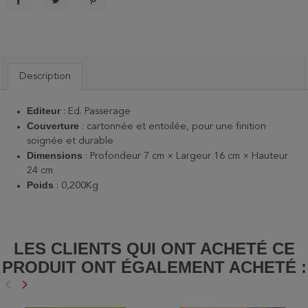
PARTAGER
TWEET
PINTEREST
Description
Editeur
: Ed. Passerage
Couverture
: cartonnée et entoilée, pour une finition
soignée et durable
Dimensions
: Profondeur 7 cm × Largeur 16 cm × Hauteur
24 cm
Poids
: 0,200Kg
LES CLIENTS QUI ONT ACHETÉ CE
PRODUIT ONT ÉGALEMENT ACHETÉ :
keyboard_arrow_left
keyboard_arrow_right
Précédent
Suivant