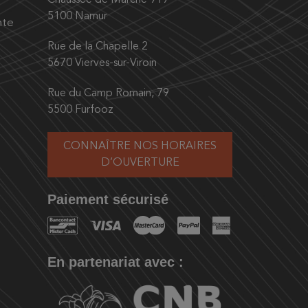
Chaussée de Marche 919
5100 Namur
nte
Rue de la Chapelle 2
5670 Vierves-sur-Viroin
Rue du Camp Romain, 79
5500 Furfooz
CONNAÎTRE NOS HORAIRES
D’OUVERTURE
Paiement sécurisé
En partenariat avec :