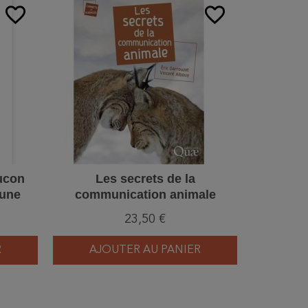
favorite_border
favorite_border
aucon
Les secrets de la
La Hulott
'une
communication animale
de
23,50 €
R
AJOUTER AU PANIER
AJ