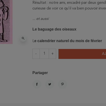
Résultat : notre ami, encadré par deux genda
curieuse de voir ce qu'il va bien pouvoir inv
... et aussi
Le baguage des oiseaux
zoom_in
e calendrier naturel du mois de février
L
-
+
A
Partager
PARTAGER
TWEET
PINTEREST