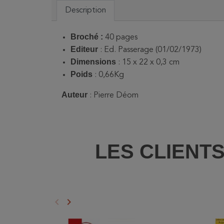
Description
Broché :
40 pages
Editeur
: Ed. Passerage (01/02/1973)
Dimensions
: 15 x 22 x 0,3 cm
Poids
: 0,66Kg
Auteur
: Pierre Déom
LES CLIENT
keyboard_arrow_left
keyboard_arrow_right
Précédent
Suivant