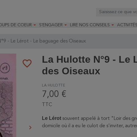



OUPS DE COEUR
S'ENGAGER
LIRE NOS CONSEILS
ACTIVITÉ
os
mandé par la LRBPO
Faire un don
Nourrir les oiseaux
Leçons d
ique
mandé par les CNB
Devenir membre
Installer un nichoir
Stages
°9 - Le Lérot - Le baguage des Oiseaux
arques
Faire un legs
Installer un abreuvoir
Formatio
Devenir bénévole
Formati
La Hulotte N°9 - Le 
favorite_border
des Oiseaux
LA HULOTTE
7,00 €
TTC
Le Lérot
souvent appelé à tort "Loir des gre
domicile où il a eu le culot de s'inviter, aut
keyboard_arrow_right
Suivant