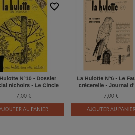
favorite_border
Hulotte N°10 - Dossier
La Hulotte N°6 - Le F
ial nichoirs - Le Cincle
crécerelle - Journal d
plongeur
jeune Hirondelle
7,00 €
7,00 €
AJOUTER AU PANIER
AJOUTER AU PANIE