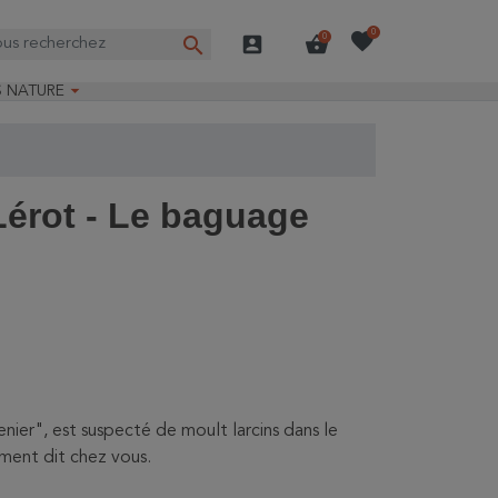
favorite
0
search
account_box
shopping_basket
0

S NATURE
e nature
ns longues
on Guide-Nature®
Lérot - Le baguage
nier", est suspecté de moult larcins dans le
rement dit chez vous.