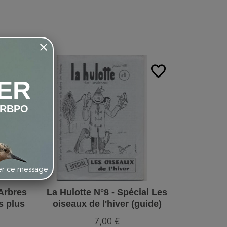
favorite_border
favorite_border
ER
LRBPO
her ce message
 Arbres
La Hulotte N°8 - Spécial Les
s plus
oiseaux de l'hiver (guide)
nes
7,00 €