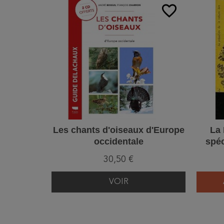
favorite_border
Les chants d'oiseaux d'Europe
La 
occidentale
spéc
30,50 €
VOIR