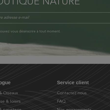
OUTIQUE NATURE
ouvez vous désinscrire à tout moment.
logue
Service client
 & Oiseaux
Contactez-nous
se & loisirs
FAQ
 & papeterie
Nos engagements