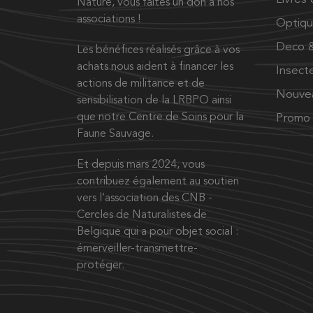
Nature, vous faites un don à nos
associations !
Optiq
Deco &
Les bénéfices réalisés grâce à vos
achats nous aident à financer les
Insect
actions de militance et de
Nouve
sensibilisation de la LRBPO ainsi
que notre Centre de Soins pour la
Promo
Faune Sauvage.
Et depuis mars 2024, vous
contribuez également au soutien
vers l’association des CNB -
Cercles de Naturalistes de
Belgique qui a pour objet social :
émerveiller-transmettre-
protéger.