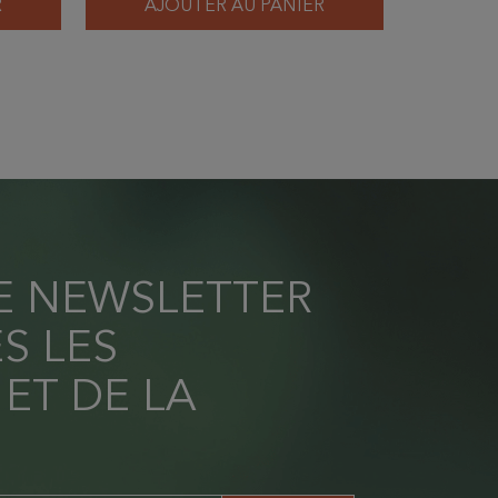
R
AJOUTER AU PANIER
AJ
RE NEWSLETTER
S LES
 ET DE LA