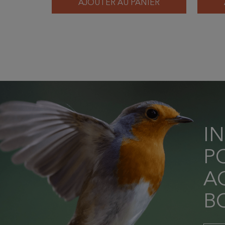
AJOUTER AU PANIER
I
P
AC
B