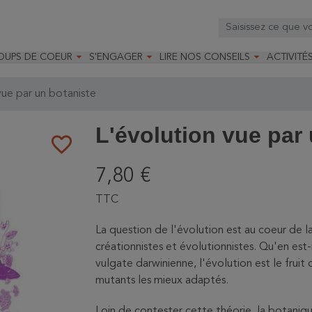



OUPS DE COEUR
S'ENGAGER
LIRE NOS CONSEILS
ACTIVITÉ
os
mandé par la LRBPO
Faire un don
Nourrir les oiseaux
Leçons d
ique
mandé par les CNB
Devenir membre
Installer un nichoir
Stages
vue par un botaniste
arques
Faire un legs
Installer un abreuvoir
Formatio
Devenir bénévole
Formati
L'évolution vue par
favorite_border
7,80 €
TTC
La question de l'évolution est au coeur de 
créationnistes et évolutionnistes. Qu'en est
vulgate darwinienne, l'évolution est le fruit 
mutants les mieux adaptés.
Loin de contester cette théorie, la botaniqu