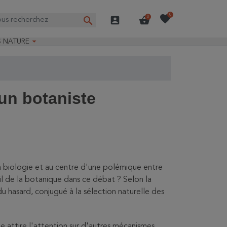
favorite
0
search
account_box
shopping_basket
0

S NATURE
e nature
ns longues
on Guide-Nature®
 un botaniste
la biologie et au centre d'une polémique entre
-il de la botanique dans ce débat ? Selon la
du hasard, conjugué à la sélection naturelle des
e attire l'attention sur d'autres mécanismes,