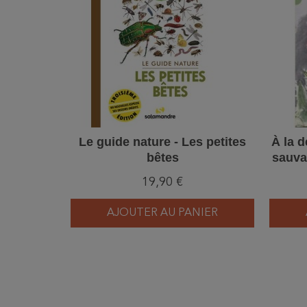
Le guide nature - Les petites
À la 
bêtes
sauva
s'é
19,90 €
AJOUTER AU PANIER