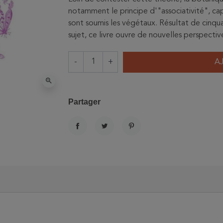
notamment le principe d'"associativité", c
sont soumis les végétaux. Résultat de cinqua
sujet, ce livre ouvre de nouvelles perspect
-
+
A
zoom_in
Partager
PARTAGER
TWEET
PINTEREST