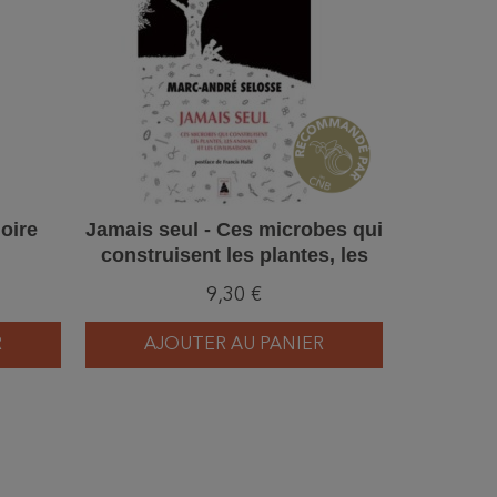
Noire
Jamais seul - Ces microbes qui
Affiche
construisent les plantes, les
que
animaux et les civilisations
9,30 €
R
AJOUTER AU PANIER
AJ