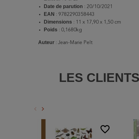
Date de parution
: 20/10/2021
EAN
: 9782290358443
Dimensions
: 11 x 17,90 x 1,50 cm
Poids
: 0,1680kg
Auteur
: Jean-Marie Pelt
LES CLIENT
keyboard_arrow_left
keyboard_arrow_right
Précédent
Suivant
favorite_border