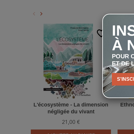
keyboard_arrow_left
keyboard_arrow_right
Précédent
Suivant
IN
favorite_border
À 
POUR C
ET DE 
S'INSC
L'écosystème - La dimension
Ethn
négligée du vivant
21,00 €