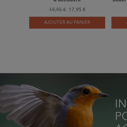
en s'
19,95 €
17,95 €
AJOUTER AU PANIER
I
P