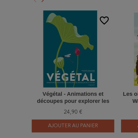
keyboard_arrow_left
keyboard_arrow_right
Précédent
Suivant
favorite_border
Végétal - Animations et
Les o
découpes pour explorer les
Wa
merveilles de la nature
24,90 €
AJOUTER AU PANIER