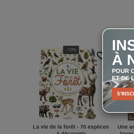
IN
-10%
favorite_border
À 
POUR C
ET DE 
S'INSC
La vie de la forêt - 70 espèces
Une an
à découvrir
Jouer