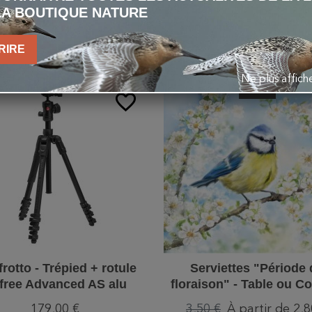
S QUI ONT ACHETÉ CE 
LA BOUTIQUE NATURE
ÉGALEMENT ACHETÉ 
RIRE
Ne plus affic
-20%
favorite_border
rotto - Trépied + rotule
Serviettes "Période 
free Advanced AS alu
floraison" - Table ou Co
torsadé
179,00 €
3,50 €
À partir de 2,8