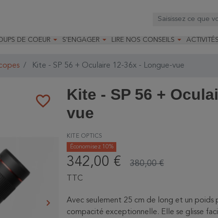



OUPS DE COEUR
S'ENGAGER
LIRE NOS CONSEILS
ACTIVITÉ
os
mandé par la LRBPO
Faire un don
Nourrir les oiseaux
Leçons d
ique
mandé par les CNB
Devenir membre
Installer un nichoir
Stages
scopes
Kite - SP 56 + Oculaire 12-36x - Longue-vue
arques
Faire un legs
Installer un abreuvoir
Formatio
Devenir bénévole
Formati
Kite - SP 56 + Ocula
favorite_border
vue
KITE OPTICS
Économisez 10%
342,00 €
380,00 €
TTC
Avec seulement 25 cm de long et un poids 
keyboard_arrow_right
Suivant
compacité exceptionnelle. Elle se glisse fac