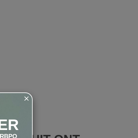
ER
LRBPO