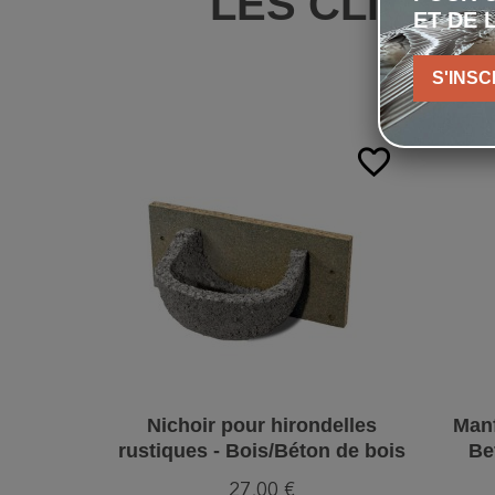
LES CLIENT
ET DE 
S'INSC
favorite_border
Nichoir pour hirondelles
Manf
rustiques - Bois/Béton de bois
Be
- Schwegler (N°10 - 330/0)
27,00 €