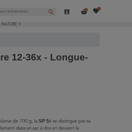
favorite
0
search
account_box
shopping_basket
0

S NATURE
e nature
ns longues
on Guide-Nature®
ire 12-36x - Longue-
SP 5
plume de 700 g, la
6 se distingue par sa
ilement dans un sac à dos et devient le