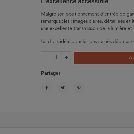
L’excellence accessible
Malgré son positionnement d’entrée de gam
remarquables : images claires, détaillées e
une excellente transmission de la lumière et 
Un choix idéal pour les passionnés débutants q
-
+
A
Partager
PARTAGER
TWEET
PINTEREST