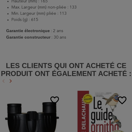
Hauteur (mm) : 165
Max. Largeur (mm) non-pliée : 133
Min. Largeur (mm) pliée : 113
Poids (g) : 615
Garantie électronique
: 2 ans
Garantie constructeur
: 30 ans
LES CLIENTS QUI ONT ACHETÉ CE
PRODUIT ONT ÉGALEMENT ACHETÉ :
keyboard_arrow_left
keyboard_arrow_right
Précédent
Suivant
favorite_border
favorite_border