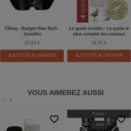
Viking - Badger New 8x21 -
Le guide ornitho - Le guide le
Jumelles
plus complet des oiseaux
d'Europe, d'Afrique du Nord et
29,00 €
34,90 €
du Moyen-Orient - Edition 2023
AJOUTER AU PANIER
AJOUTER AU PANIER
VOUS AIMEREZ AUSSI
keyboard_arrow_left
keyboard_arrow_right
Précédent
Suivant
Promo !
favorite_border
favorite_border
-10%