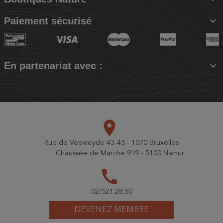

Paiement sécurisé

En partenariat avec :
place
Rue de Veeweyde 43-45 - 1070 Bruxelles
Chaussée de Marche 919 - 5100 Namur
call
02/521.28.50
DEVENEZ MEMBRE