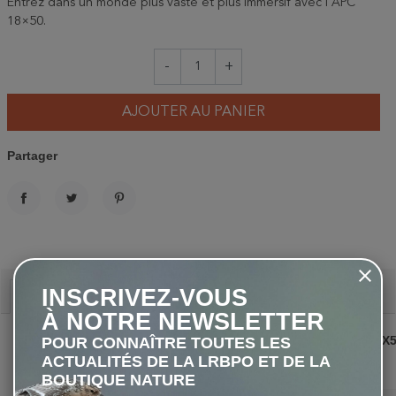
Entrez dans un monde plus vaste et plus immersif avec l'APC
18×50.
-
+
AJOUTER AU PANIER
Partager
PARTAGER
TWEET
PINTEREST
INSCRIVEZ-VOUS
Description
À NOTRE NEWSLETTER
APC STABILISÉ 14X
POUR CONNAÎTRE TOUTES LES
AA
ACTUALITÉS DE LA LRBPO ET DE LA
BOUTIQUE NATURE
Grossissement
14x