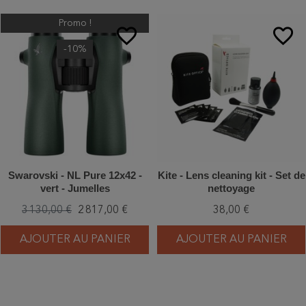
Promo !
favorite_border
favorite_border
-10%
Swarovski - NL Pure 12x42 -
Kite - Lens cleaning kit - Set de
vert - Jumelles
nettoyage
3 130,00 €
2 817,00 €
38,00 €
AJOUTER AU PANIER
AJOUTER AU PANIER