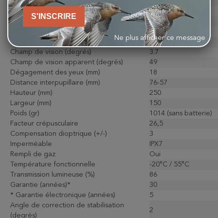
Diamètre de l'objectif (mm)
50
Système optique ED
Oui
S'INSCRIRE
Pupille de sortie (mm)
3.5
Min. mise au point rapprochée (m)
5.5
Ne plus afficher ce message
Champ de vision (m/1000m)
65
Champ de vision (degrés)
3.7
Champ de vision apparent (degrés)
49
Dégagement des yeux (mm)
18
Distance interpupillaire (mm)
76-57
Hauteur (mm)
250
Largeur (mm)
150
Poids (gr)
1014 (sans batterie)
Facteur crépusculaire
26,5
Compensation dioptrique (+/-)
3
Imperméable
IPX7
Rempli de gaz
Oui
Température fonctionnelle
-20°C / 55°C
Transmission lumineuse (%)
86
Garantie (années)*
30
* Garantie électronique (années)
5
Angle de correction de stabilisation
2
(degrés)