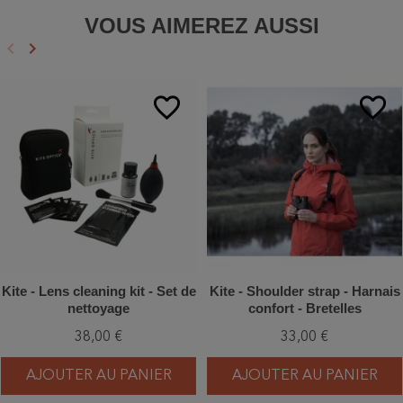
VOUS AIMEREZ AUSSI
keyboard_arrow_left
keyboard_arrow_right
Précédent
Suivant
favorite_border
favorite_border
Kite - Lens cleaning kit - Set de
Kite - Shoulder strap - Harnais
nettoyage
confort - Bretelles
38,00 €
33,00 €
AJOUTER AU PANIER
AJOUTER AU PANIER