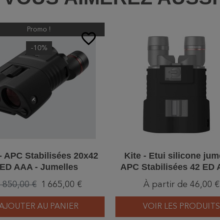
Promo !
favorite_border
-10%
 - APC Stabilisées 20x42
Kite - Etui silicone jum
ED AAA - Jumelles
APC Stabilisées 42 ED 
Vert ou Noir
 850,00 €
1 665,00 €
À partir de 46,00 €
AJOUTER AU PANIER
VOIR LES PRODUITS