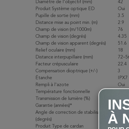
Diamètre de l'objectif (mm)
42
Produit Système optique ED
Oui
Pupille de sortie (mm)
3.5
Distance mise au point min. (m)
2.9
Champ de vision (m/1000m)
76
Champ de vision (degrés)
4.35
Champ de vision apparent (degrés)
51.6
Relief oculaire (mm)
18
Distance interpupillaire (mm)
72–5
Facteur crépusculaire
22.4
Compensation dioptrique (+/-)
3
Étanche
IPX7
Rempli à l'azote
Oui
Température fonctionnelle
-20°C
Transmission de lumière (%)
IN
88
Garantie (années)*
30
Angle de correction de stabilisation
À 
3
(degrés)
Produit Type de cardan
KDG