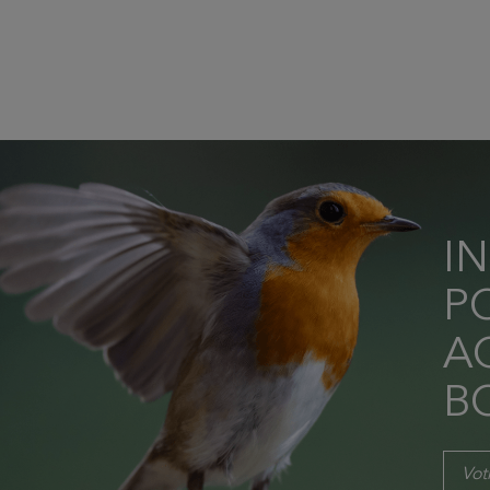
I
P
AC
B