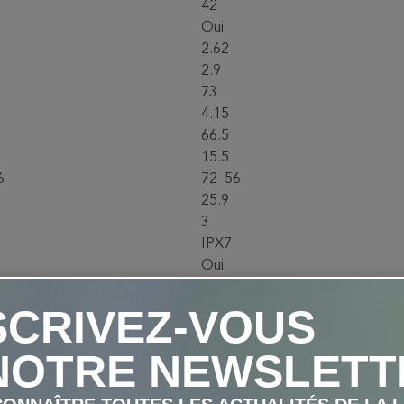
42
Oui
2.62
2.9
73
4.15
66.5
15.5
6
72–56
25.9
3
IPX7
Oui
 / 55°C
-20°C / 55°C
SCRIVEZ-VOUS
85
30
NOTRE NEWSLETT
3
S-2
KDGS-2