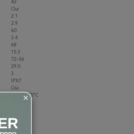
42
Oui
2.1
2.9
60
3.4
68
15.3
72–56
29.0
3
IPX7
Oui
-20°C / 55°C
83
30
ER
3
KDGS-2