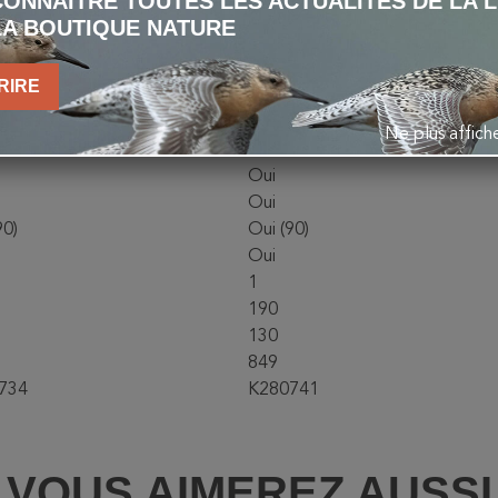
ONNAÎTRE TOUTES LES ACTUALITÉS DE LA 
.0
KT 3.0
LA BOUTIQUE NATURE
Oui
'à 120 heures
Jusqu'à 120 heures
RIRE
AAA Li-ion USB-C (fournie),
Pile AAA Li-ion USB-C (fournie),
ine ou au lithium
alcaline ou au lithium
Ne plus affic
Oui
Oui
Oui
90)
Oui (90)
Oui
1
190
130
849
734
K280741
VOUS AIMEREZ AUSSI