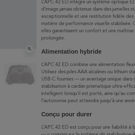
L’APC 42 ED intègre un système optique ED
d’image jamais obtenue dans des jumelles st
exceptionnelle et une restitution fidèle des
matière de performance visuelle stabilisée.
elles garantissent un confort et une maîtrise
prolongée.
zoom_in
Alimentation hybride
L’APC 42 ED combine une alimentation flexib
Utilisez des piles AAA alcalines ou lithium st
USB-C fournies — un avantage unique dans 
stabilisation à cardan prismatique ultra-ef
intelligent lorsqu’il est porté, ainsi qu’au 
l’autonomie peut atteindre jusqu’à une anné
Conçu pour durer
L’APC 42 ED est conçu pour une fiabilité à 
— y compris sur le système de stabilisation 