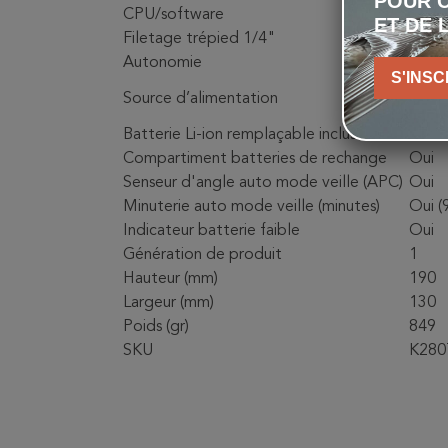
POUR C
CPU/software
KT 3
ET DE 
Filetage trépied 1/4"
Oui
Autonomie
Jusqu
S'INSC
Pile 
Source d’alimentation
alcal
Batterie Li-ion remplaçable incluse
Oui
Compartiment batteries de rechange
Oui
Senseur d'angle auto mode veille (APC)
Oui
Minuterie auto mode veille (minutes)
Oui (
Indicateur batterie faible
Oui
Génération de produit
1
Hauteur (mm)
190
Largeur (mm)
130
Poids (gr)
849
SKU
K280