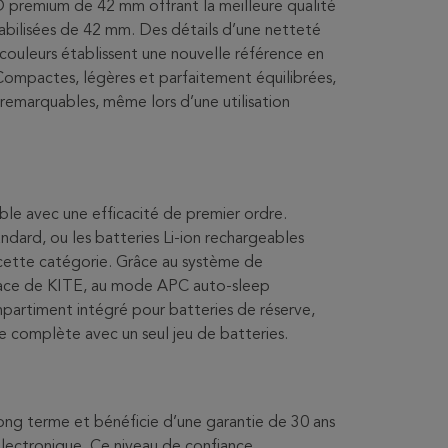
 premium de 42 mm offrant la meilleure qualité
abilisées de 42 mm. Des détails d’une netteté
 couleurs établissent une nouvelle référence en
 Compactes, légères et parfaitement équilibrées,
 remarquables, même lors d’une utilisation
le avec une efficacité de premier ordre.
andard, ou les batteries Li-ion rechargeables
cette catégorie. Grâce au système de
ficace de KITE, au mode APC auto-sleep
compartiment intégré pour batteries de réserve,
e complète avec un seul jeu de batteries.
long terme et bénéficie d’une garantie de 30 ans
électronique. Ce niveau de confiance