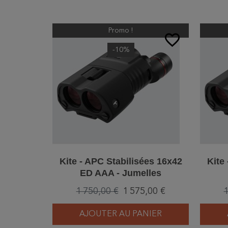
Promo !
favorite_border
-10%
Kite - APC Stabilisées 16x42
Kite
ED AAA - Jumelles
1 750,00 €
1 575,00 €
1
AJOUTER AU PANIER