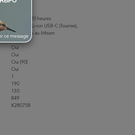
LRBPO
KT 3.0
Oui
Jusqu'à 120 heures
Pile AAA Li-ion USB-C (fournie),
alcaline ou au lithium
her ce message
Oui
Oui
Oui
Oui (90)
Oui
1
190
130
849
K280758