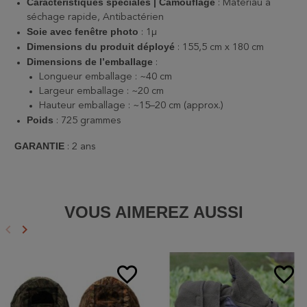
Caractéristiques spéciales | Camouflage
: Matériau à
séchage rapide, Antibactérien
Soie avec fenêtre photo
: 1µ
Dimensions du produit déployé
: 155,5 cm x 180 cm
Dimensions de l’emballage
:
Longueur emballage : ~40 cm
Largeur emballage : ~20 cm
Hauteur emballage : ~15–20 cm (approx.)
Poids
: 725 grammes
GARANTIE
: 2 ans
VOUS AIMEREZ AUSSI
keyboard_arrow_left
keyboard_arrow_right
Précédent
Suivant
favorite_border
favorite_border