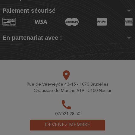

Paiement sécurisé

En partenariat avec :
place
Rue de Veeweyde 43-45 - 1070 Bruxelles
Chaussée de Marche 919 - 5100 Namur
call
02/521.28.50
DEVENEZ MEMBRE