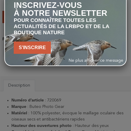
-
+
INSCRIVEZ-VOUS
À NOTRE NEWSLETTER
AJOUTER AU PANIER
POUR CONNAÎTRE TOUTES LES
ACTUALITÉS DE LA LRBPO ET DE LA
BOUTIQUE NATURE
Partager
S'INSCRIRE
PARTAGER
TWEET
PINTEREST
Ne plus afficher ce message
Description
Numéro d'article
: 720069
Marque
: Buteo Photo Gear
Matériel
: 100% polyester, évoque le maillage oculaire des
oiseaux secs et antibactériens rapides
Hauteur des ouvertures photo
: Hauteur des yeux