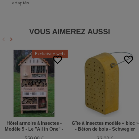
adaptés.
VOUS AIMEREZ AUSSI
keyboard_arrow_left
keyboard_arrow_right
Précédent
Suivant
Exclusivité web
favorite_border
favorite_border
Hôtel armoire à insectes -
Gîte à insectes modèle « bloc »
Modèle 5 - Le "All in One" -
- Béton de bois - Schwegler
Bois de Mélèze
(375/1)
550,00 €
32,00 €