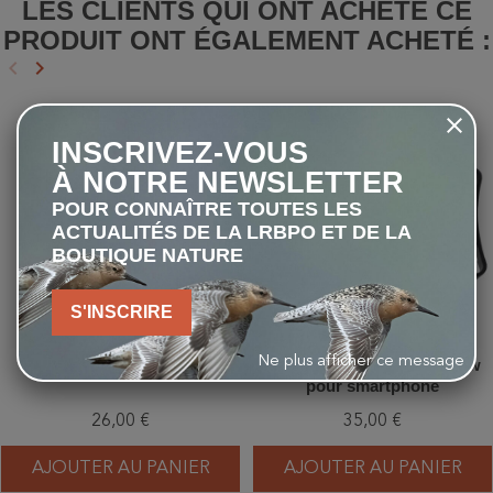
LES CLIENTS QUI ONT ACHETÉ CE
PRODUIT ONT ÉGALEMENT ACHETÉ :
keyboard_arrow_left
keyboard_arrow_right
Précédent
Suivant
favorite_border
favorite_border
INSCRIVEZ-VOUS
À NOTRE NEWSLETTER
POUR CONNAÎTRE TOUTES LES
ACTUALITÉS DE LA LRBPO ET DE LA
BOUTIQUE NATURE
S'INSCRIRE
Ne plus afficher ce message
Kite - Loupe Doublet 10x
Viking - Adaptateur Swallow
pour smartphone
26,00 €
35,00 €
AJOUTER AU PANIER
AJOUTER AU PANIER