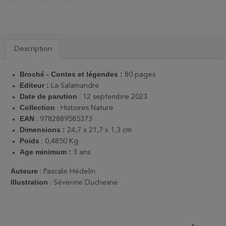
PARTAGER
TWEET
PINTEREST
Description
Broché - Contes et légendes :
80 pages
Editeur :
La Salamandre
Date de parution
: 12 septembre 2023
Collection
: Histoires Nature
EAN
: 9782889585373
Dimensions :
24,7 x 21,7 x 1,3 cm
Poids
: 0,4850 Kg
Age minimum :
3 ans
Auteure
: Pascale Hédelin
Illustration
: Séverine Duchesne