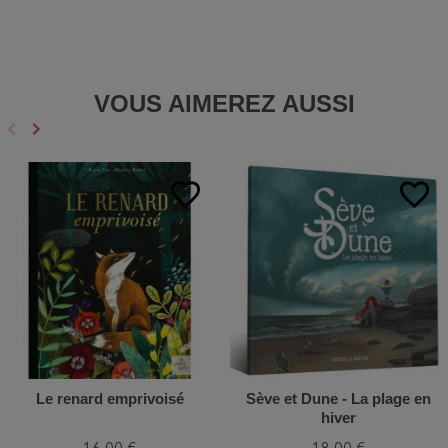
VOUS AIMEREZ AUSSI
keyboard_arrow_left
keyboard_arrow_right
Précédent
Suivant
favorite_border
favorite_border
Le renard emprivoisé
Sève et Dune - La plage en
hiver