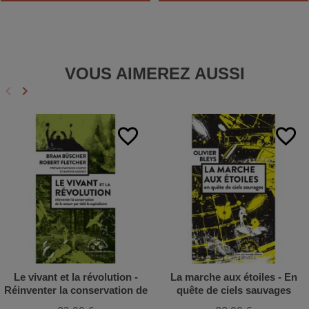
VOUS AIMEREZ AUSSI
keyboard_arrow_left
keyboard_arrow_right
Précédent
Suivant
favorite_border
favorite_border
Le vivant et la révolution -
La marche aux étoiles - En
Réinventer la conservation de
quête de ciels sauvages
la nature après le capitalisme