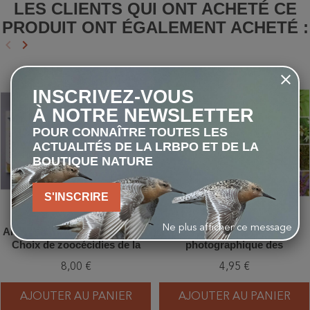
LES CLIENTS QUI ONT ACHETÉ CE
PRODUIT ONT ÉGALEMENT ACHETÉ :
keyboard_arrow_left
keyboard_arrow_right
Précédent
Suivant
favorite_border
favorite_border
INSCRIVEZ-VOUS
À NOTRE NEWSLETTER
POUR CONNAÎTRE TOUTES LES
ACTUALITÉS DE LA LRBPO ET DE LA
BOUTIQUE NATURE
S'INSCRIRE
Ne plus afficher ce message
Aide-mémoire de cécidologie -
Clé de détermination
Choix de zoocécidies de la
photographique des
Belgique
principaux Ordres
8,00 €
4,95 €
d’Hexapodes de Belgique et
des régions voisines
AJOUTER AU PANIER
AJOUTER AU PANIER