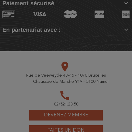

Paiement sécurisé

En partenariat avec :
place
Rue de Veeweyde 43-45 - 1070 Bruxelles
Chaussée de Marche 919 - 5100 Namur
call
02/521.28.50
DEVENEZ MEMBRE
FAITES UN DON