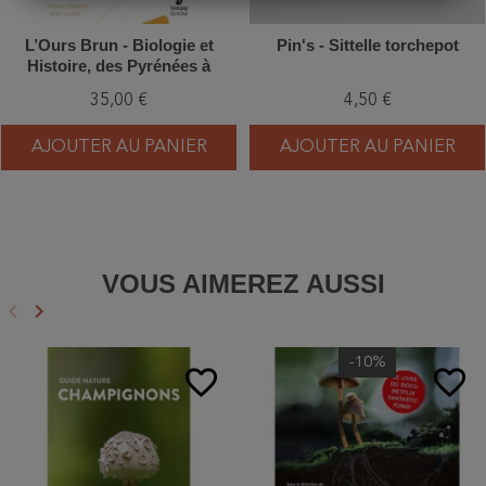
L’Ours Brun - Biologie et
Pin's - Sittelle torchepot
Histoire, des Pyrénées à
l’Oural - 2ème édition
35,00 €
4,50 €
AJOUTER AU PANIER
AJOUTER AU PANIER
VOUS AIMEREZ AUSSI
keyboard_arrow_left
keyboard_arrow_right
Précédent
Suivant
-10%
favorite_border
favorite_border