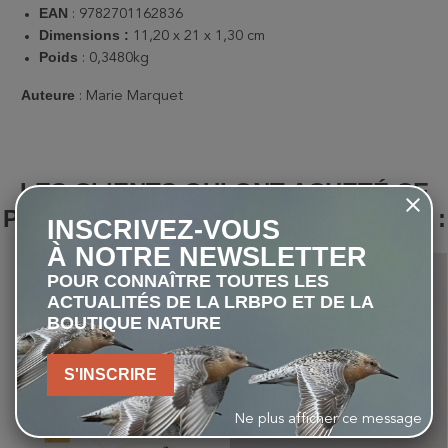
EAN
: 9782701162836
Dimensions :
11,20 x 21 x 1,30 cm
Poids
: 0,3480kg
Auteure
: Marie Marquet
LES CLIENTS QUI ONT ACHETÉ CE
PRODUIT ONT ÉGALEMENT ACHETÉ :
INSCRIVEZ-VOUS
À NOTRE NEWSLETTER
favorite_border
favorite_border
POUR CONNAÎTRE TOUTES LES
ACTUALITÉS DE LA LRBPO ET DE LA
BOUTIQUE NATURE
S'INSCRIRE
Ne plus afficher ce message