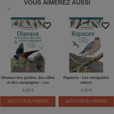
VOUS AIMEREZ AUSSI
keyboard_arrow_left
keyboard_arrow_right
Précédent
Suivant
favorite_border
favorite_border
Oiseaux des jardins, des villes
Rapaces - Les miniguides
et des campagnes - Les
nature
miniguides nature
6,00 €
6,00 €
AJOUTER AU PANIER
AJOUTER AU PANIER