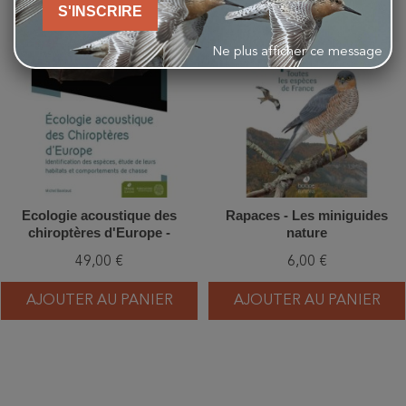
S'INSCRIRE
favorite_border
favorite_border
Ne plus afficher ce message
Ecologie acoustique des
Rapaces - Les miniguides
chiroptères d'Europe -
nature
Identification des espèces,
49,00 €
6,00 €
étude de leurs habitats et
comportements de chasse
AJOUTER AU PANIER
AJOUTER AU PANIER