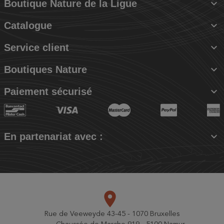

Boutique Nature de la Ligue

Catalogue

Service client

Boutiques Nature

Paiement sécurisé

En partenariat avec :
place
Rue de Veeweyde 43-45 - 1070 Bruxelles