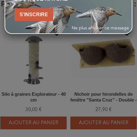
PRODUIT ONT ÉGALEMENT ACHETÉ :
keyboard_arrow_left
keyboard_arrow_right
S'INSCRIRE
Précédent
Suivant
Ne plus afficher ce message
favorite_border
favorite_border
Silo à graines Explorateur - 40
Nichoir pour hirondelles de
cm
fenêtre "Santa Cruz" - Double -
Bois/Béton de bois
30,00 €
27,90 €
AJOUTER AU PANIER
AJOUTER AU PANIER