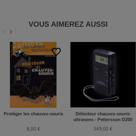
VOUS AIMEREZ AUSSI
keyboard_arrow_left
keyboard_arrow_right
Précédent
Suivant
favorite_border
favorite_border
Protéger les chauves-souris
Détecteur chauves-souris
ultrasons - Pettersson D200
8,00 €
349,00 €