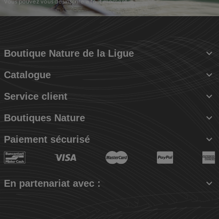
Vous pouvez vous désinscrire à tout moment.

Boutique Nature de la Ligue

Catalogue

Service client

Boutiques Nature

Paiement sécurisé

En partenariat avec :