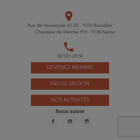
place
Rue de Veeweyde 43-45 - 1070 Bruxelles
Chaussée de Marche 919 - 5100 Namur
call
02/521.28.50
DEVENEZ MEMBRE
FAITES UN DON
NOS ACTIVITÉS
Nous suivre
FACEBOOK
YOUTUBE
INSTAGRAM