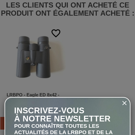
LES CLIENTS QUI ONT ACHETÉ CE
PRODUIT ONT ÉGALEMENT ACHETÉ :
favorite_border
LRBPO - Eagle ED 8x42 -
Jumelles
INSCRIVEZ-VOUS
264,00 €
À NOTRE NEWSLETTER
AJOUTER AU PANIER
POUR CONNAÎTRE TOUTES LES
ACTUALITÉS DE LA LRBPO ET DE LA