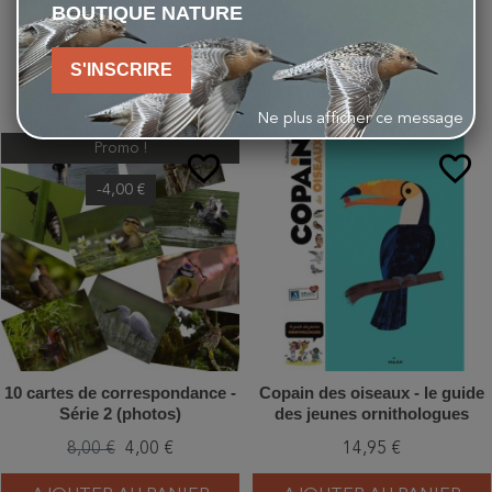
BOUTIQUE NATURE
S'INSCRIRE
VOUS AIMEREZ AUSSI
Ne plus afficher ce message
Promo !
favorite_border
favorite_border
-4,00 €
10 cartes de correspondance -
Copain des oiseaux - le guide
Série 2 (photos)
des jeunes ornithologues
8,00 €
4,00 €
14,95 €