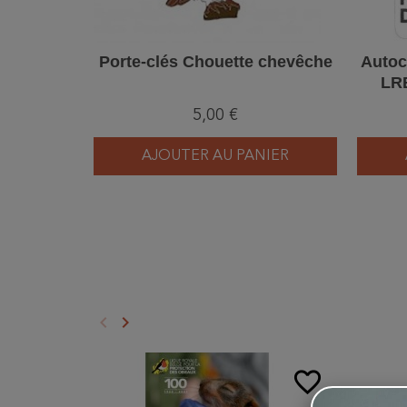
Porte-clés Chouette chevêche
Autoc
LR
(
5,00 €
AJOUTER AU PANIER
keyboard_arrow_left
keyboard_arrow_right
Précédent
Suivant
favorite_border