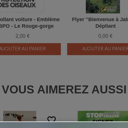
ollant voiture - Emblème
Flyer "Bienvenue à Jal
BPO - Le Rouge-gorge
Dépliant
Fond blanc - vertical)
2,00 €
0,00 €
AJOUTER AU PANIER
AJOUTER AU PANIE
VOUS AIMEREZ AUSSI
favorite_border