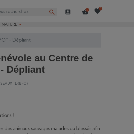
favorite
0
search
account_box
shopping_basket
0

S NATURE
e nature
BPO" - Dépliant
ns longues
on Guide-Nature®
énévole au Centre de
- Dépliant
ISEAUX (LRBPO)
tions !
r des animaux sauvages malades ou blessés afin