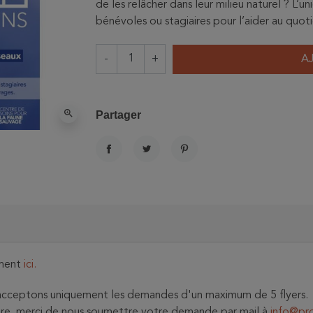
de les relâcher dans leur milieu naturel ? L’
bénévoles ou stagiaires pour l’aider au quot
-
+
A
zoom_in
Partager
PARTAGER
TWEET
PINTEREST
ment
ici.
us acceptons uniquement les demandes d'un maximum de 5 flyers.
mbre, merci de nous soumettre votre demande par mail à
info@pr