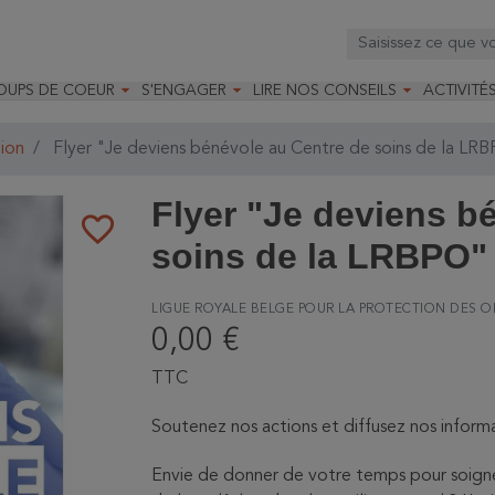



OUPS DE COEUR
S'ENGAGER
LIRE NOS CONSEILS
ACTIVITÉ
os
mandé par la LRBPO
Faire un don
Nourrir les oiseaux
Leçons d
ique
mandé par les CNB
Devenir membre
Installer un nichoir
Stages
ion
Flyer "Je deviens bénévole au Centre de soins de la LR
arques
Faire un legs
Installer un abreuvoir
Formatio
Devenir bénévole
Formati
Flyer "Je deviens b
favorite_border
soins de la LRBPO" 
LIGUE ROYALE BELGE POUR LA PROTECTION DES O
0,00 €
TTC
Soutenez nos actions et diffusez nos informa
Envie de donner de votre temps pour soigne