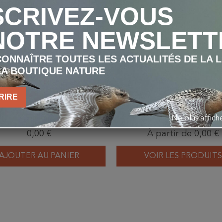
SCRIVEZ-VOUS
NOTRE NEWSLETT
ONNAÎTRE TOUTES LES ACTUALITÉS DE LA 
LA BOUTIQUE NATURE
RIRE
 "Pourquoi ne faut-il pas
Affiche - Stop Dérives 
rrir les pigeons et les
Ne plus affic
seaux des étangs ?" -
0,00 €
À partir de 0,00 €
Dépliant
AJOUTER AU PANIER
VOIR LES PRODUITS