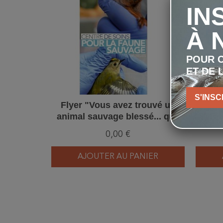
IN
À 
POUR C
ET DE 
S'INSC
Flyer "Vous avez trouvé un
Flyer
animal sauvage blessé... que
nou
faire ?" - Dépliant
oi
0,00 €
AJOUTER AU PANIER