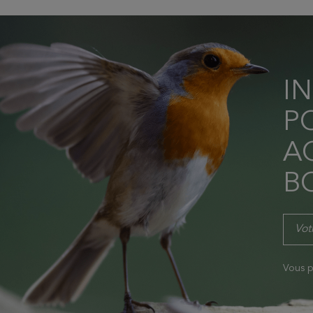
I
P
AC
B
Vous p