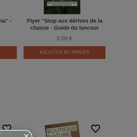
na" -
Flyer "Stop aux dérives de la
chasse - Guide du lanceur
d'alerte" - Dépliant
0,00 €
R
AJOUTER AU PANIER
AJ
favorite_border
favorite_border