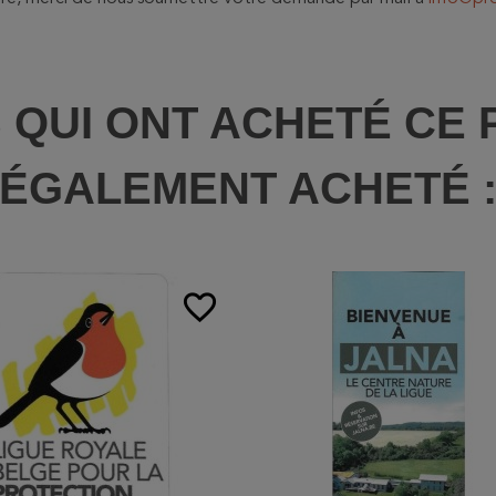
S QUI ONT ACHETÉ CE 
ÉGALEMENT ACHETÉ 
favorite_border