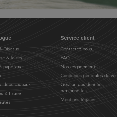
logue
Service client
 & Oiseaux
Contactez-nous
se & loisirs
FAQ
 & papeterie
Nos engagements
ue
Conditions générales de ve
 idées cadeaux
Gestion des données
personnelles.
es & Faune
Mentions légales
autés