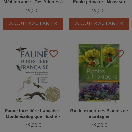
Méditerranée - Des Albères à
Ecole primaire - Nouveau
la Riviera
format
49,00 €
49,00 €
AJOUTER AU PANIER
AJOUTER AU PANIER
favorite_border
favorite_border
Faune forestière française -
Guide expert des Plantes de
Guide écologique illustré -
montagne
Tome 1
49,00 €
49,00 €