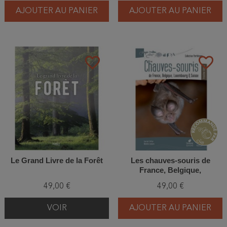
AJOUTER AU PANIER
AJOUTER AU PANIER
favorite_border
favorite_border
Le Grand Livre de la Forêt
Les chauves-souris de
France, Belgique,
Luxembourg & Suisse - 3ème
49,00 €
49,00 €
édition
VOIR
AJOUTER AU PANIER