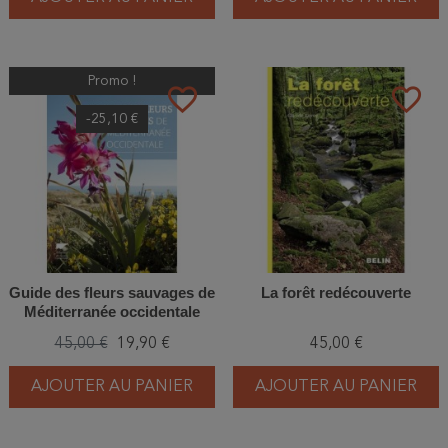
Promo !
favorite_border
favorite_border
-25,10 €
Guide des fleurs sauvages de
La forêt redécouverte
Méditerranée occidentale
45,00 €
19,90 €
45,00 €
AJOUTER AU PANIER
AJOUTER AU PANIER