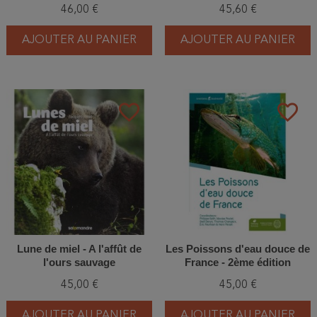
Mammifères marins
européennes
46,00 €
45,60 €
AJOUTER AU PANIER
AJOUTER AU PANIER
favorite_border
favorite_border
Lune de miel - A l'affût de
Les Poissons d'eau douce de
l'ours sauvage
France - 2ème édition
45,00 €
45,00 €
AJOUTER AU PANIER
AJOUTER AU PANIER