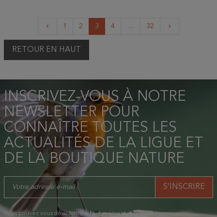
Précédent
Suivant
1
2
3
4
…
32
keyboard_arrow_left
keyboard_arrow_right
RETOUR EN HAUT
INSCRIVEZ-VOUS À NOTRE
NEWSLETTER POUR
CONNAÎTRE TOUTES LES
ACTUALITÉS DE LA LIGUE ET
DE LA BOUTIQUE NATURE
Vous pouvez vous désinscrire à tout moment.