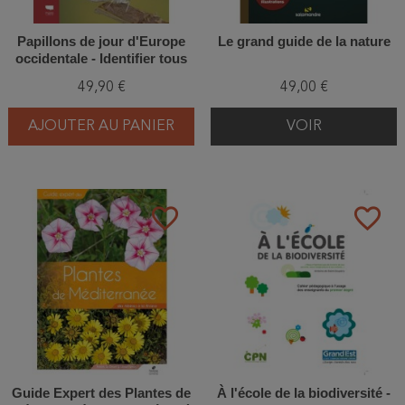
Papillons de jour d'Europe
Le grand guide de la nature
occidentale - Identifier tous
les Papilionoidea et leurs
49,90 €
49,00 €
chenilles
AJOUTER AU PANIER
VOIR
favorite_border
favorite_border
Guide Expert des Plantes de
À l'école de la biodiversité -