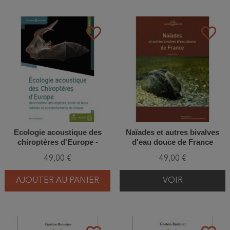
favorite_border
favorite_border
Ecologie acoustique des
Naïades et autres bivalves
chiroptères d'Europe -
d'eau douce de France
Identification des espèces,
49,00 €
49,00 €
étude de leurs habitats et
comportements de chasse
AJOUTER AU PANIER
VOIR