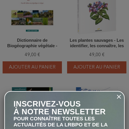
Dictionnaire de
Les plantes sauvages - Les
Biogéographie végétale -
identifier, les connaître, les
Nouvelle édition
utiliser
49,00 €
49,00 €
encyclopédique et critique
AJOUTER AU PANIER
AJOUTER AU PANIER
favorite_border
favorite_border
INSCRIVEZ-VOUS
À NOTRE NEWSLETTER
POUR CONNAÎTRE TOUTES LES
ACTUALITÉS DE LA LRBPO ET DE LA