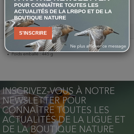
POUR CONNAÎTRE TOUTES LES
PARTAGER
TWEET
PINTEREST
ACTUALITÉS DE LA LRBPO ET DE LA
BOUTIQUE NATURE
S'INSCRIRE
Description
Ne plus afficher ce message
Matériau : néoprène
Poids emballé : 445 g
INSCRIVEZ-VOUS À NOTRE
NEWSLETTER POUR
CONNAÎTRE TOUTES LES
ACTUALITÉS DE LA LIGUE ET
DE LA BOUTIQUE NATURE