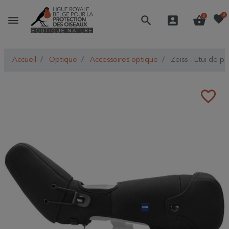
favorite
0
menu
search
account_box
shopping_basket
0
Accueil
Optique
Accessoires optique
Zeiss - Etui de p
favorite_border