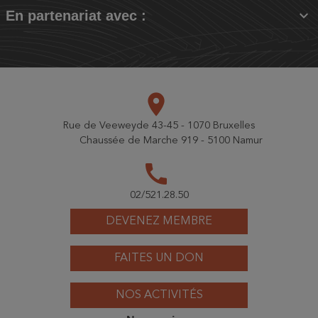

En partenariat avec :
place
Rue de Veeweyde 43-45 - 1070 Bruxelles
Chaussée de Marche 919 - 5100 Namur
call
02/521.28.50
DEVENEZ MEMBRE
FAITES UN DON
NOS ACTIVITÉS