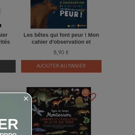
ier
Les bêtes qui font peur ! Mon
vités
cahier d'observation et
d'activités
8,90 €
AJOUTER AU PANIER
favorite_border
favorite_border
ER