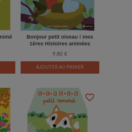
animé
Bonjour petit oiseau ! mes
1ères Histoires animées
9,80 €
AJOUTER AU PANIER
favorite_border
favorite_border