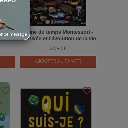
LRBPO
ux -
Ligne du temps Montessori -
her ce message
ri
L'arrivée et l'évolution de la vie
sur terre - 2 grandes frises
23,90 €
Montessori + stickers
AJOUTER AU PANIER
favorite_border
favorite_border