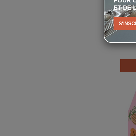
POUR C
ET DE 
S'INSC