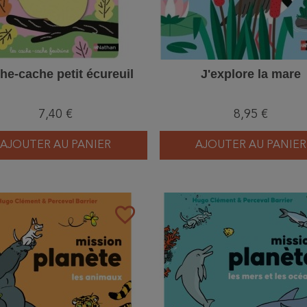
he-cache petit écureuil
J'explore la mare
7,40 €
8,95 €
AJOUTER AU PANIER
AJOUTER AU PANIER
favorite_border