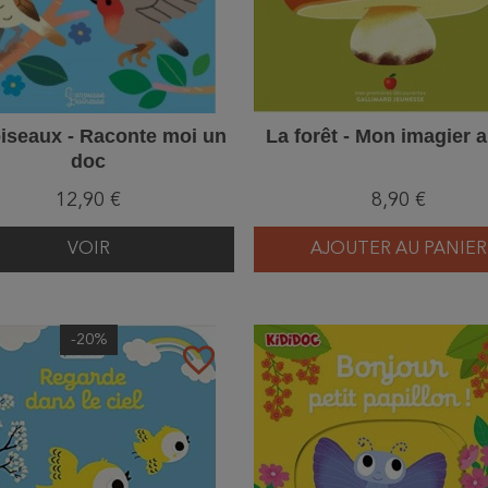
iseaux - Raconte moi un
La forêt - Mon imagier 
doc
12,90 €
8,90 €
VOIR
AJOUTER AU PANIER
-20%
favorite_border