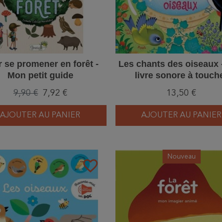
 se promener en forêt -
Les chants des oiseaux
Mon petit guide
livre sonore à touch
9,90 €
7,92 €
13,50 €
AJOUTER AU PANIER
AJOUTER AU PANIER
Nouveau
favorite_border