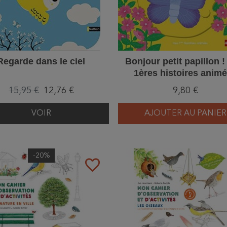
Regarde dans le ciel
Bonjour petit papillon 
1ères histoires anim
15,95 €
12,76 €
9,80 €
VOIR
AJOUTER AU PANIER
-20%
favorite_border