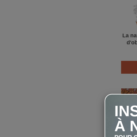
La na
d'ob
IN
À 