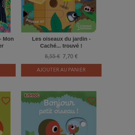
 - Mon
Les oiseaux du jardin -
er
Caché... trouvé !
8,55 €
7,70 €
AJOUTER AU PANIER
favorite_border
favorite_border