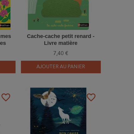
! mes
Cache-cache petit renard -
ées
Livre matière
7,40 €
AJOUTER AU PANIER
favorite_border
favorite_border