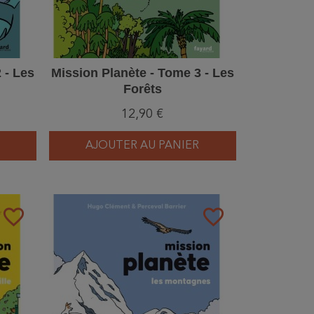
 - Les
Mission Planète - Tome 3 - Les
Forêts
12,90 €
AJOUTER AU PANIER
favorite_border
favorite_border