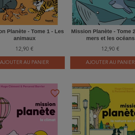
on Planète - Tome 1 - Les
Mission Planète - Tome 2
animaux
mers et les océans
12,90 €
12,90 €
AJOUTER AU PANIER
AJOUTER AU PANIER
favorite_border