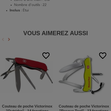
Nombre d'outils : 22
Inclus
: Étui
VOUS AIMEREZ AUSSI
keyboard_arrow_left
keyboard_arrow_right
Précédent
Suivant
favorite_border
favorite_border
Couteau de poche Victorinox
Couteau de poche Victorinox
"Outrider" - 14 fonctions
"Rescue Tool" - 13 fonctions