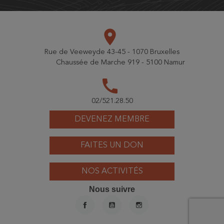
place
Rue de Veeweyde 43-45 - 1070 Bruxelles
Chaussée de Marche 919 - 5100 Namur
call
02/521.28.50
DEVENEZ MEMBRE
FAITES UN DON
NOS ACTIVITÉS
Nous suivre
FACEBOOK
YOUTUBE
INSTAGRAM