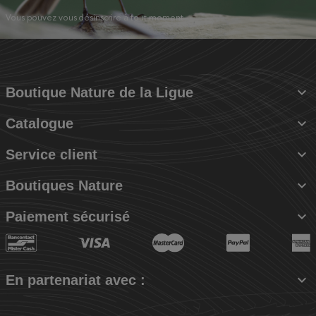
Vous pouvez vous désinscrire à tout moment.

Boutique Nature de la Ligue

Catalogue

Service client

Boutiques Nature

Paiement sécurisé

En partenariat avec :