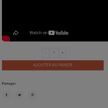
-
+
AJOUTER AU PANIER
Partager
PARTAGER
TWEET
PINTEREST