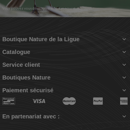
Vous pouvez vous désinscrire à tout moment.

Boutique Nature de la Ligue

Catalogue

Service client

Boutiques Nature

Paiement sécurisé

En partenariat avec :