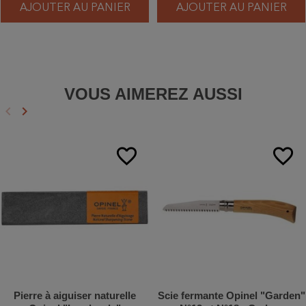
AJOUTER AU PANIER
AJOUTER AU PANIER
VOUS AIMEREZ AUSSI
keyboard_arrow_left
keyboard_arrow_right
Précédent
Suivant
favorite_border
favorite_border
Pierre à aiguiser naturelle
Scie fermante Opinel "Garden"