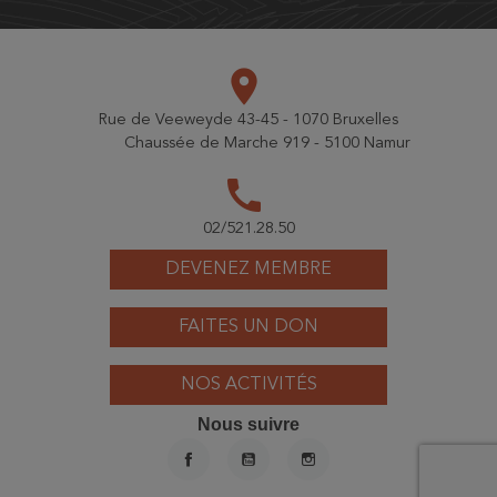
place
Rue de Veeweyde 43-45 - 1070 Bruxelles
Chaussée de Marche 919 - 5100 Namur
call
02/521.28.50
DEVENEZ MEMBRE
FAITES UN DON
NOS ACTIVITÉS
Nous suivre
FACEBOOK
YOUTUBE
INSTAGRAM