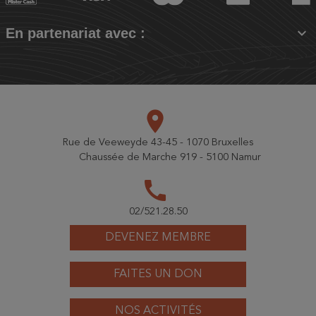

En partenariat avec :
place
Rue de Veeweyde 43-45 - 1070 Bruxelles
Chaussée de Marche 919 - 5100 Namur
call
02/521.28.50
DEVENEZ MEMBRE
FAITES UN DON
NOS ACTIVITÉS