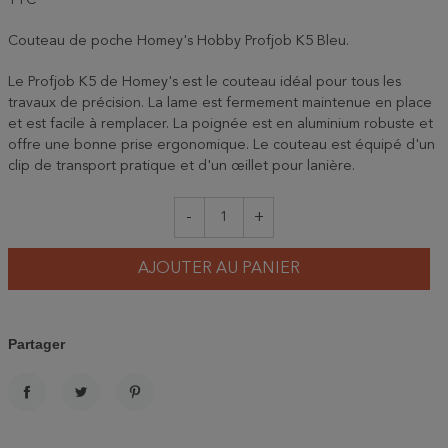
TTC
Couteau de poche Homey's Hobby Profjob K5 Bleu.
Le Profjob K5 de Homey's est le couteau idéal pour tous les
travaux de précision. La lame est fermement maintenue en place
et est facile à remplacer. La poignée est en aluminium robuste et
offre une bonne prise ergonomique. Le couteau est équipé d'un
clip de transport pratique et d'un œillet pour lanière.
-
+
AJOUTER AU PANIER
Partager
PARTAGER
TWEET
PINTEREST