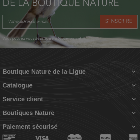
DE LA BOUTIQUE NATURE
Vous pouvez vous désinscrire à tout moment.

Boutique Nature de la Ligue

Catalogue

Service client

Boutiques Nature

Paiement sécurisé