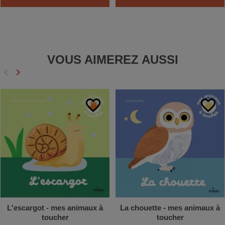
VOUS AIMEREZ AUSSI
keyboard_arrow_left
keyboard_arrow_right
Précédent
Suivant
favorite_border
favorite_border
L'escargot - mes animaux à
La chouette - mes animaux à
toucher
toucher