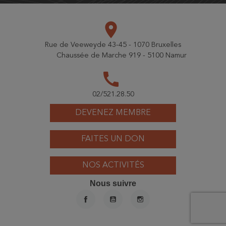
place
Rue de Veeweyde 43-45 - 1070 Bruxelles
Chaussée de Marche 919 - 5100 Namur
call
02/521.28.50
DEVENEZ MEMBRE
FAITES UN DON
NOS ACTIVITÉS
Nous suivre
FACEBOOK
YOUTUBE
INSTAGRAM