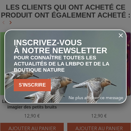
LES CLIENTS QUI ONT ACHETÉ CE
PRODUIT ONT ÉGALEMENT ACHETÉ :
keyboard_arrow_left
keyboard_arrow_right
Précédent
Suivant
favorite_border
favorite_border
INSCRIVEZ-VOUS
À NOTRE NEWSLETTER
POUR CONNAÎTRE TOUTES LES
ACTUALITÉS DE LA LRBPO ET DE LA
BOUTIQUE NATURE
S'INSCRIRE
Ne plus afficher ce message
Les animaux de la forêt - Mon
La nuit
imagier des petits bruits
12,90 €
12,90 €
AJOUTER AU PANIER
AJOUTER AU PANIER