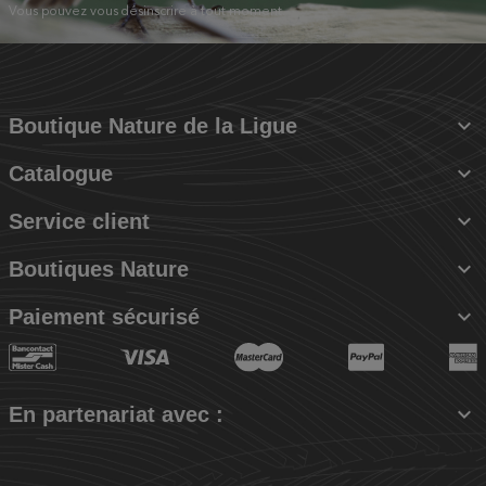
Vous pouvez vous désinscrire à tout moment.

Boutique Nature de la Ligue

Catalogue

Service client

Boutiques Nature

Paiement sécurisé

En partenariat avec :