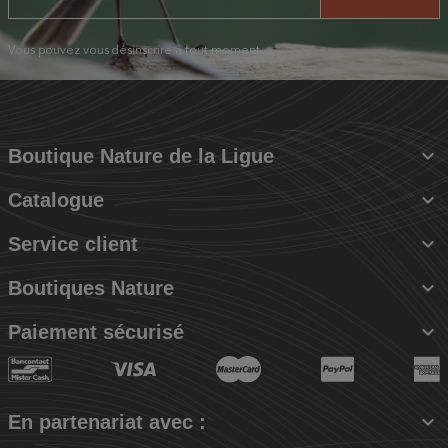
Vous pouvez vous désinscrire à tout moment.

Boutique Nature de la Ligue

Catalogue

Service client

Boutiques Nature

Paiement sécurisé

En partenariat avec :