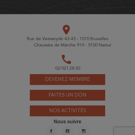
place
Rue de Veeweyde 43-45 - 1070 Bruxelles
Chaussée de Marche 919 - 5100 Namur
call
02/521.28.50
DEVENEZ MEMBRE
FAITES UN DON
NOS ACTIVITÉS
Nous suivre