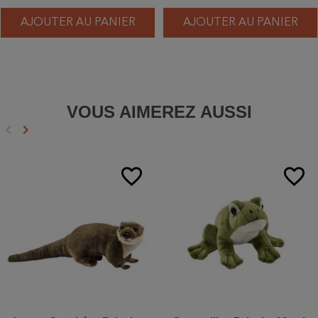
AJOUTER AU PANIER
AJOUTER AU PANIER
VOUS AIMEREZ AUSSI
keyboard_arrow_left
keyboard_arrow_right
Précédent
Suivant
favorite_border
favorite_border