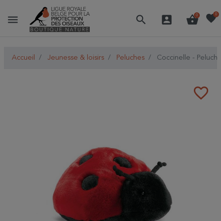
favorite
0
menu
search
account_box
shopping_basket
0
Accueil
Jeunesse & loisirs
Peluches
Coccinelle - Peluch
favorite_border