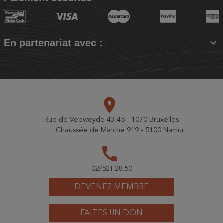

En partenariat avec :
place
Rue de Veeweyde 43-45 - 1070 Bruxelles
Chaussée de Marche 919 - 5100 Namur
call
02/521.28.50
DEVENEZ MEMBRE
FAITES UN DON