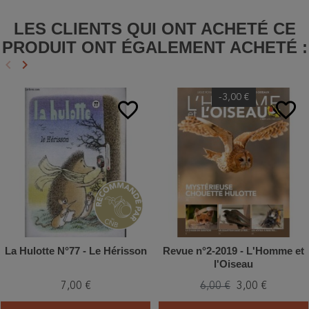
LES CLIENTS QUI ONT ACHETÉ CE
PRODUIT ONT ÉGALEMENT ACHETÉ :
keyboard_arrow_left
keyboard_arrow_right
Précédent
Suivant
-3,00 €
favorite_border
favorite_border
La Hulotte N°77 - Le Hérisson
Revue n°2-2019 - L'Homme et
l'Oiseau
7,00 €
6,00 €
3,00 €