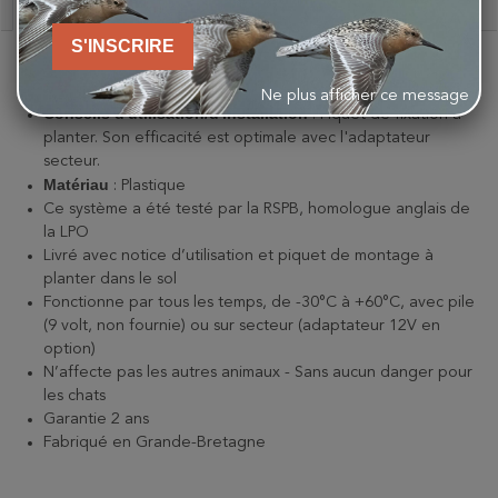
Description
S'INSCRIRE
Dimensions
:
12cm (H) x 4cm (L) x 5cm (l)
Poids
:
113 g
Ne plus afficher ce message
Conseils d'utilisation/d'installation
:
Piquet de fixation à
planter. Son efficacité est optimale avec l'adaptateur
secteur.
Matériau
:
Plastique
Ce système a été testé par la RSPB, homologue anglais de
la LPO
Livré avec notice d’utilisation et piquet de montage à
planter dans le sol
Fonctionne par tous les temps, de -30°C à +60°C, avec pile
(9 volt, non fournie) ou sur secteur (adaptateur 12V en
option)
N’affecte pas les autres animaux - Sans aucun danger pour
les chats
Garantie 2 ans
Fabriqué en Grande-Bretagne